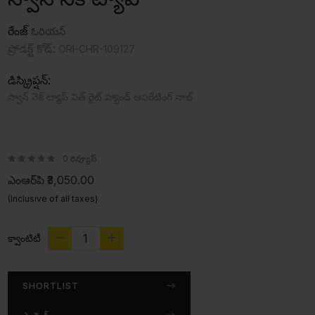
రేంజ్
ఓరియన్
ప్రోడక్ట్ కోడ్:
ORI-CHR-109127
డిస్క్రిప్షన్:
స్వాన్ నెక్ ట్యాప్ విత్ రైట్ హ్యాండ్ ఆపరేటింగ్ నాబ్‌
0 రివ్యూస్
ఎంఆర్‌పి
₹3,050.00
(Inclusive of all taxes)
క్వాంటిటీ
SHORTLIST