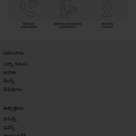
REQUEST
SERVICE & PURCHASE
DEALERS
A CALLBACK
ASSISTANCE
LOCATOR
సమాచారం
ఎస్కో గురించి
జాబితా
డీలర్స్
వీడియోలు
ఉత్పత్తులు
ఫాసెట్స్
షవర్స్
స్యానిటరివేర్