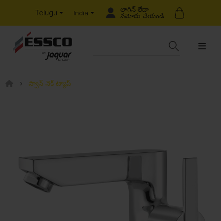
లాగిన్ లేదా
Telugu
India
నమోదు చేయండి
స్వాన్ నెక్ ట్యాప్