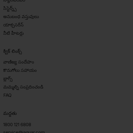
సిస్టెర్న్స్
అనుబంధ వస్తువులు
యాక్ససరీస్
నీటి హీటర్లు
క్విక్ లింక్స్
వాణిజ్య సందేహం
కొనుగోలు సహాయం
బ్లాగ్స్
మమ్మల్ని సంప్రదించండి
FAQ
మద్దతు
1800 121 6808
service@jaquar.com