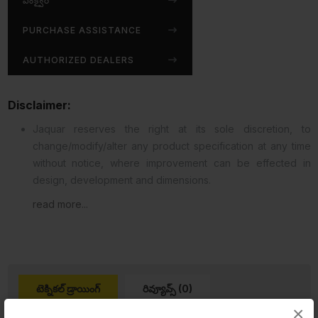
ఎంక్వైర్
PURCHASE ASSISTANCE
AUTHORIZED DEALERS
Disclaimer:
Jaquar reserves the right at its sole discretion, to
change/modify/alter any product specification at any time
without notice, where improvement can be effected in
design, development and dimensions.
read more...
టెక్నికల్ డ్రాయింగ్
రివ్యూవ్స్ (0)
×