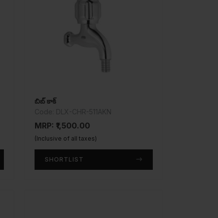
బిబ్ కాక్
Code: DLX-CHR-511AKN
MRP: ₹1,500.00
(Inclusive of all taxes)
SHORTLIST