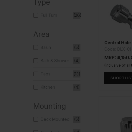
Type
Full Turn
(26)
Area
Central Hole
Basin
(5)
Code: DLX-C
MRP: ₹4,150
Bath & Shower
(4)
(Inclusive of all
Taps
(13)
SHORTLIS
Kitchen
(4)
Mounting
Deck Mounted
(5)