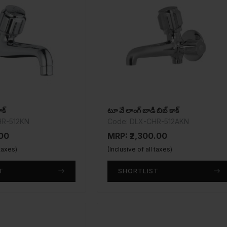
క్
టూ వే లాంగ్ బాడీ బిబ్ కాక్
HR-512KN
Code: DLX-CHR-512AKN
.00
MRP: ₹2,300.00
 taxes)
(Inclusive of all taxes)
T
SHORTLIST