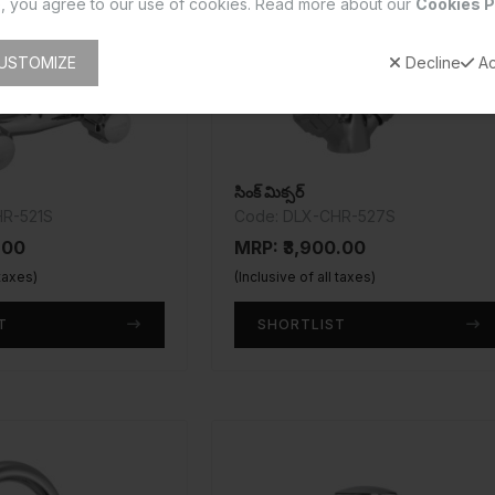
, you agree to our use of cookies. Read more about our
Cookies P
USTOMIZE
Decline
Ac
సింక్ మిక్సర్
HR-521S
Code: DLX-CHR-527S
.00
MRP: ₹3,900.00
 taxes)
(Inclusive of all taxes)
T
SHORTLIST