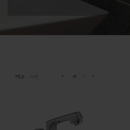
సోర్ట్ బై:
షో: