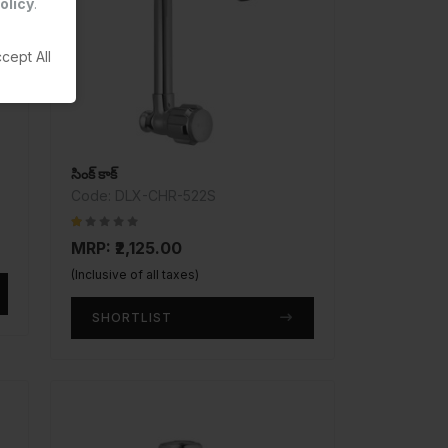
olicy
.
cept All
సింక్ కాక్
Code: DLX-CHR-522S
MRP: ₹2,125.00
(Inclusive of all taxes)
SHORTLIST