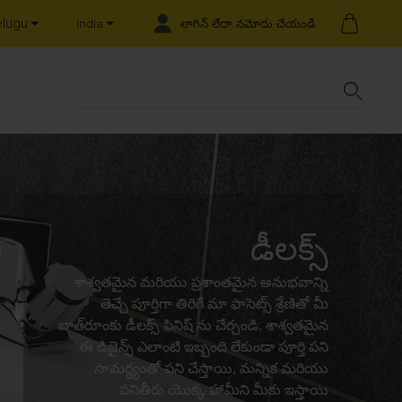
elugu
లాగిన్ లేదా నమోదు చేయండి
India
డీలక్స్
శాశ్వతమైన మరియు ప్రశాంతమైన అనుభవాన్ని
తెచ్చే పూర్తిగా తిరిగే మా ఫాసెట్స్ శ్రేణితో మీ
బాత్‌రూంకు డీలక్స్ ఫినిష్ ను చేర్చండి. శాశ్వతమైన
ఈ డిజైన్స్ ఎలాంటి ఇబ్బంది లేకుండా పూర్తి పని
సామర్థ్యంతో పని చేస్తాయి, మన్నిక మరియు
పనితీరు యొక్క హామీని మీకు ఇస్తాయి