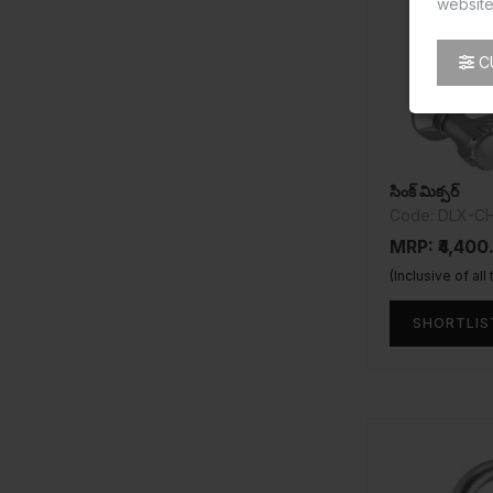
website
C
సింక్ మిక్సర్
Code: DLX-C
MRP: ₹4,400
(Inclusive of all
SHORTLIS