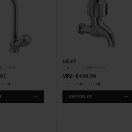
బిబ్ కాక్
HR-523S
Code: DLX-CHR-511KN
.00
MRP: ₹1,400.00
 taxes)
(Inclusive of all taxes)
T
SHORTLIST