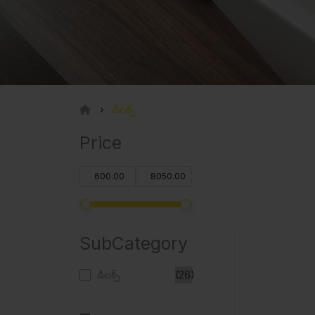
డీలక్స్
Price
SubCategory
డీలక్స్
(26)