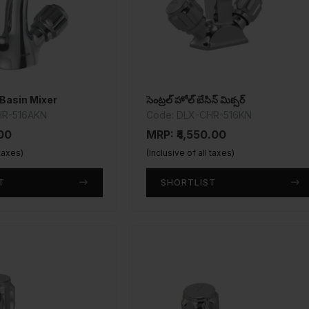
 Basin Mixer
సెంట్రల్ హోల్ బేసిన్ మిక్సర్
HR-516AKN
Code: DLX-CHR-516KN
.00
MRP: ₹4,550.00
 taxes)
(Inclusive of all taxes)
T
SHORTLIST