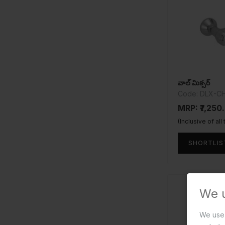
వాల్ మిక్సర్
Code: DLX-C
MRP: ₹7,250
(Inclusive of all
SHORTLIS
We 
We use 