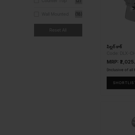
Counter Top
(2)
Wall Mounted
(18)
Reset All
పిల్లర్ కాక్
Code: DLX-C
MRP: ₹2,025
(Inclusive of all
SHORTLIS