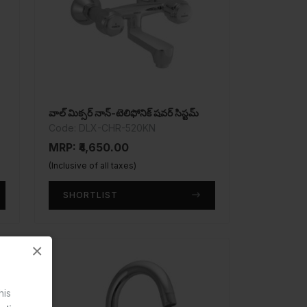
వాల్ మిక్సర్ నాన్-టెలిఫోనిక్ షవర్ సిస్టమ్
Code: DLX-CHR-520KN
MRP: ₹4,650.00
(Inclusive of all taxes)
SHORTLIST
×
his