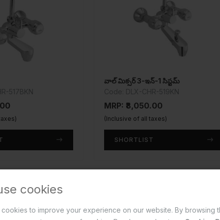
వాల్ మిక్సర్ 3-ఇన్-1 సిస్టమ్
HR-517BKN
Code: DLX-CHR-519KN
.00
MRP: ₹8,050.00
 taxes)
(Inclusive of all taxes)
T
SHORTLIST
use cookies
cookies to improve your experience on our website. By browsing t