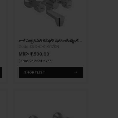
వాల్ మిక్సర్ విత్ టెలిఫోన్ షవర్ అరేంజ్మెంట్ ఓన్లీ
Code: DLX-CHR-517KN
MRP: ₹7,500.00
(Inclusive of all taxes)
SHORTLIST