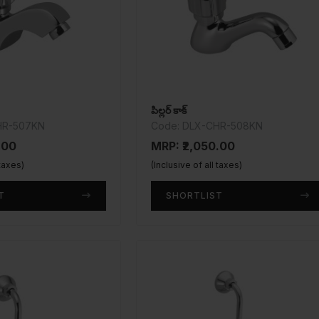
పిల్లర్ కాక్
HR-507KN
Code: DLX-CHR-508KN
.00
MRP: ₹2,050.00
 taxes)
(Inclusive of all taxes)
T
SHORTLIST