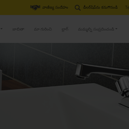
T
వాణిజ్య సందేహం
డీలర్‌షిప్‌ను కనుగొనండి
జాబితా
మా గురించి
బ్లాగ్
మమ్మల్ని సంప్రదించండి