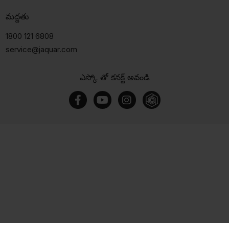
మద్దతు
1800 121 6808
service@jaquar.com
ఎస్కో తో కనక్ట్ అవండి