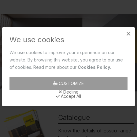
×
We use cookies
We use cookies to improve your experience on our
website. By browsing this website, you agree to our use
of cookies. Read more about our
Cookies Policy
.
CUSTOMIZE
Decline
Accept All
Catalogue
Know the details of Essco range