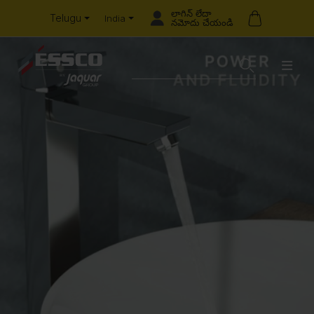
లాగిన్ లేదా
Telugu
India
నమోదు చేయండి