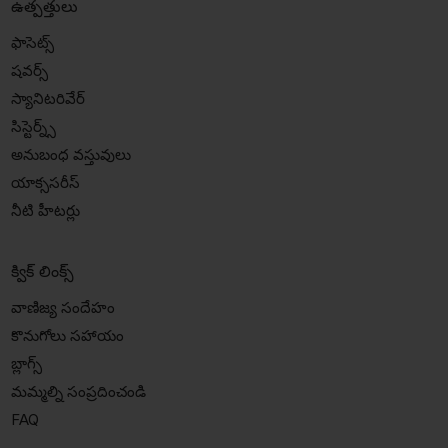
ఉత్పత్తులు
ఫాసెట్స్
షవర్స్
స్యానిటరివేర్
సిస్టెర్న్స్
అనుబంధ వస్తువులు
యాక్ససరీస్
నీటి హీటర్లు
క్విక్ లింక్స్
వాణిజ్య సందేహం
కొనుగోలు సహాయం
బ్లాగ్స్
మమ్మల్ని సంప్రదించండి
FAQ