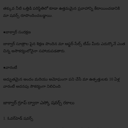
తక్కువ నీటి ఒత్తిడి పరిస్థితిలో కూడా ఉత్తమమైన ప్రవాహాన్ని కేటాయించడానికి
మా షవర్స్ రూపొందించబడ్డాయి.
●
జాక్వార్ సంరక్షణ
జాక్వార్ సూత్రాల పైన శిక్షణ పొందిన మా ఆఫ్టర్-సేల్స్ టీమ్ మీరు ఎదుర్కొనే ఎంత
చిన్న అసౌకర్యంలోనైనా సహాయపడతారు.
●
వారంటీ
అద్భుతమైన అందం మరియు అమోఘంగా పని చేసే మా ఉత్పత్తులకు 10 ఏళ్ల
వారంటీ అదనపు సౌకర్యంగా నిలిచింది.
జాక్వార్ గ్రూప్ ద్వారా ఎస్కో షవర్స్ రకాలు
1. ఓవర్‌హెడ్ షవర్స్