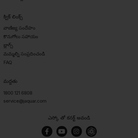
క్విక్ లింక్స్
వాణిజ్య సందేహం
కొనుగోలు సహాయం
బ్లాగ్స్
మమ్మల్ని సంప్రదించండి
FAQ
మద్దతు
1800 121 6808
service@jaquar.com
ఎస్కో తో కనక్ట్ అవండి