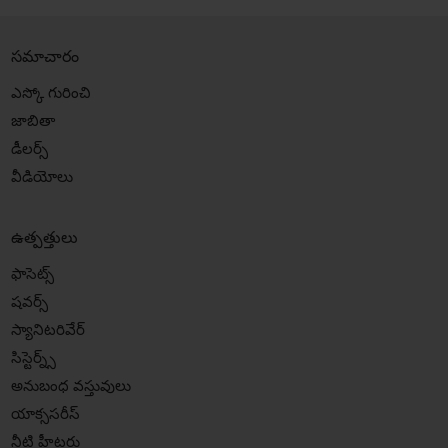
సమాచారం
ఎస్కో గురించి
జాబితా
డీలర్స్
వీడియోలు
ఉత్పత్తులు
ఫాసెట్స్
షవర్స్
స్యానిటరివేర్
సిస్టెర్న్స్
అనుబంధ వస్తువులు
యాక్ససరీస్
నీటి హీటర్లు