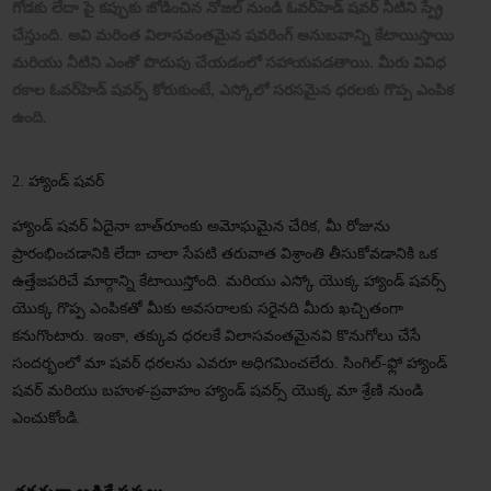
గోడకు లేదా పై కప్పుకు జోడించిన నోజల్ నుండి ఓవర్‌హెడ్ షవర్ నీటిని స్ప్రే
చేస్తుంది. అవి మరింత విలాసవంతమైన షవరింగ్ అనుబవాన్ని కేటాయిస్తాయి
మరియు నీటిని ఎంతో పొదుపు చేయడంలో సహాయపడతాయి. మీరు వివిధ
రకాల ఓవర్‌హెడ్ షవర్స్ కోరుకుంటే, ఎస్కోలో సరసమైన ధరలకు గొప్ప ఎంపిక
ఉంది.
2. హ్యాండ్ షవర్
హ్యాండ్ షవర్ ఏదైనా బాత్‌రూంకు అమోఘమైన చేరిక, మీ రోజును
ప్రారంభించడానికి లేదా చాలా సేపటి తరువాత విశ్రాంతి తీసుకోవడానికి ఒక
ఉత్తేజపరిచే మార్గాన్ని కేటాయిస్తోంది. మరియు ఎస్కో యొక్క హ్యాండ్ షవర్స్
యొక్క గొప్ప ఎంపికతో మీకు అవసరాలకు సరైనది మీరు ఖచ్చితంగా
కనుగొంటారు. ఇంకా, తక్కువ ధరలకే విలాసవంతమైనవి కొనుగోలు చేసే
సందర్భంలో మా షవర్ ధరలను ఎవరూ అధిగమించలేరు. సింగిల్-ఫ్లో హ్యాండ్
షవర్ మరియు బహుళ-ప్రవాహం హ్యాండ్ షవర్స్ యొక్క మా శ్రేణి నుండి
ఎంచుకోండి.