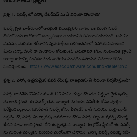
తరచుగా అడిగే ప్రశ్నలు
ప్రశ్న 1: షవర్స్ లో ఎస్కో డీలర్‌షిప్ ను ఏ విధంగా పొందాలి?
షవర్స్ ప్రతి బాత్‌రూంలో అత్యంత ముఖ్యమైన భాగం, ఒక మంచి షవర్
తీసుకోవడం ఆ రోజులో ఉత్సాహంగా ఉండటానికి సహాయపడుతుంది. అది మీ
మనస్సు మరియు శరీరానికి పునరుత్తేజం కలిగించడంలో సహాయపడుతుంది.
మీరు ఎస్కో డీలర్ గా ఉండాలని కోరుకుంటే, చిరునామా కోసం సంబంధిత బ్రాంచ్
కార్యాలయాన్ని సంప్రదించండి మరియు సంప్రదించవలసిన వివరాలు కోసం
https://www.esscobathware.com/find-dealership
సందర్శించండి -
ప్రశ్న 2: ఎస్కో ఉత్తమమైన షవర్ యొక్క నాణ్యతను ఏ విధంగా నిర్వహిస్తుంది?
ఎస్కో బాత్‌వేర్ 65మిమీ నుండి 125 మిమీ చుట్టు కొలతల విస్తృత శ్రేణి షవర్స్
ను అందిస్తోంది. ఈ షవర్స్ తమ నాణ్యత మరియు పనితీరు కోసం పూర్తిగా
పరీక్షించబడ్డాయి. ఓవర్‌హెడ్ షవర్స్ కోసం ఏబిఎస్ బాడీ మరియు మల్టి-మోడ్
ఆప్షన్స్ తో, ఎస్కో మీ స్నానపు అవసరాలు కోసం ఎస్కో హ్యాండ్ షవర్స్ యొక్క
శ్రేణిని కూడా అందిస్తోంది. దీని ఉన్నతమైన నాణ్యత గల క్రోమ్ ప్లేటింగ్ ఈ షవర్స్
ను మరింత మన్నికైన మరియు మెరిసేవిగా చేసాయి. ఎస్కో షవర్స్ యొక్క రబ్-