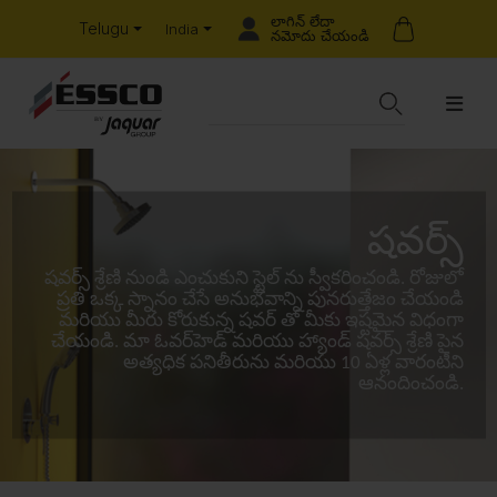
లాగిన్ లేదా
Telugu
India
నమోదు చేయండి
షవర్స్
షవర్స్ శ్రేణి నుండి ఎంచుకుని స్టైల్ ను స్వీకరించండి. రోజులో
ప్రతి ఒక్క స్నానం చేసే అనుభవాన్ని పునరుత్తేజం చేయండి
మరియు మీరు కోరుకున్న షవర్ తో మీకు ఇష్టమైన విధంగా
చేయండి. మా ఓవర్‌హెడ్ మరియు హ్యాండ్ షవర్స్ శ్రేణి పైన
అత్యధిక పనితీరును మరియు 10 ఏళ్ల వారంటీని
ఆనందించండి.