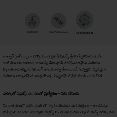
జాక్వార్ గ్రూప్ ద్వారా ఎస్కో నుండి స్టైలిష్ షవర్స్ శ్రేణిని స్వీకరించండి. మీ
బాత్‌రూం అలంకరణకు అందాన్ని చేరుస్తూనే సౌకర్యవంతమైన మరియు
విశ్రాంతిదాయకమైన షవరింగ్ అనుభవాన్ని కేటాయించే మన్నికైన, దృఢమైన
మరియు అద్భుతమైన షవర్ల యొక్క విస్తృతమైన శ్రేణి నుండి ఎంచుకోండి.
ఎస్కోతో షవర్స్ ను ఎంతో ప్రత్యేకంగా ఏది చేసింది
మీ బాత్‌రూంలో ఎస్కో షవర్ తో స్నానం చేయడం పునరుత్తేజంగా ఉండవచ్చు.
సాఫీయైన మరియు నాజూకైన డిజైన్స్ నుండి వివిధ రకాల షవర్ హెడ్స్ వరకు, మా