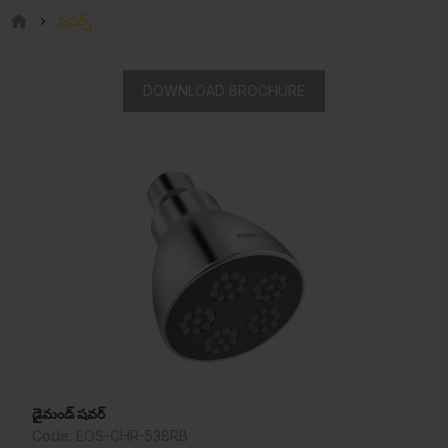
షవర్స్
DOWNLOAD BROCHURE
డైమండ్ షవర్
Code: EOS-CHR-538RB