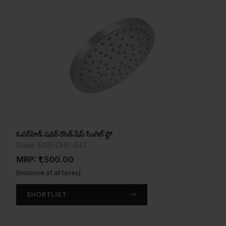
ఓవర్‌హెడ్ షవర్ రౌండ్ షేప్ సింగిల్ ఫ్లో
Code: EOS-CHR-447
MRP: ₹1,500.00
(Inclusive of all taxes)
SHORTLIST