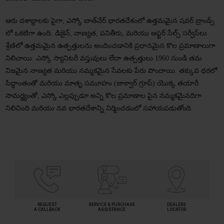
ఆరు దశాబ్దాలకు పైగా, ఎస్కో బాత్‌వేర్ భారతదేశంలో ఉత్తమమైన షవర్ బ్రాండ్స్
లో ఒకటిగా ఉంది. డిజైన్, నాణ్యత, పనితీరు, మరియు ఆఫ్టర్ సేల్స్ సర్వీస్‌లు
శ్రేణిలో ఉత్తమమైన ఉత్పత్తులను అందించడానికి ప్రధానమైన కొల ప్రమాణాలుగా
నిలిచాయి. ఎస్కో స్యానిటరీ వస్తువులు లేదా ఉత్పత్తులు 1960 నుండి తమ
నిజమైన నాణ్యత మరియు నమ్మకమైన సేవలకు పేరు పొందాయి. తక్కువ ధరలో
సిద్ధాంతంతో మరియు మాతృ సమూహం (జాక్వార్ గ్రూప్) యొక్క తయారీ
సామర్థ్యంతో, ఎస్కో ఎల్లప్పుడూ అన్ని కొల ప్రమాణాల పైన నమ్మకమైనదిగా
నిలిచింది మరియు నవ భారతదేశాన్ని నిర్మించడంలో సహాయపడుతోంది.
REQUEST
SERVICE & PURCHASE
DEALERS
A CALLBACK
ASSISTANCE
LOCATOR