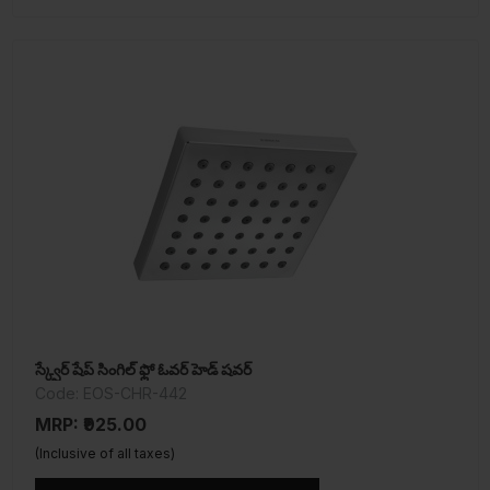
స్క్వేర్ షేప్ సింగిల్ ఫ్లో ఓవర్ హెడ్ షవర్
Code: EOS-CHR-442
MRP: ₹925.00
(Inclusive of all taxes)