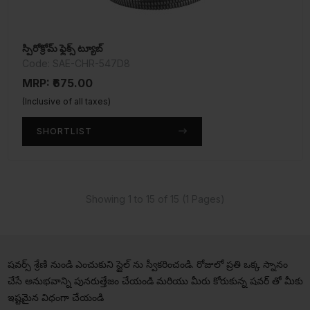
స్పిరోక్రోమ్ ఫ్లెక్స్ ట్యూబ్
Code: SAE-CHR-547D8
MRP: ₹675.00
(Inclusive of all taxes)
SHORTLIST
Showing 1 to 15 of 15 (1 Pages)
షవర్స్ శ్రేణి నుండి ఎంచుకుని స్టైల్ ను స్వీకరించండి. రోజులో ప్రతి ఒక్క స్నానం
చేసే అనుభవాన్ని పునరుత్తేజం చేయండి మరియు మీరు కోరుకున్న షవర్ తో మీకు
ఇష్టమైన విధంగా చేయండి