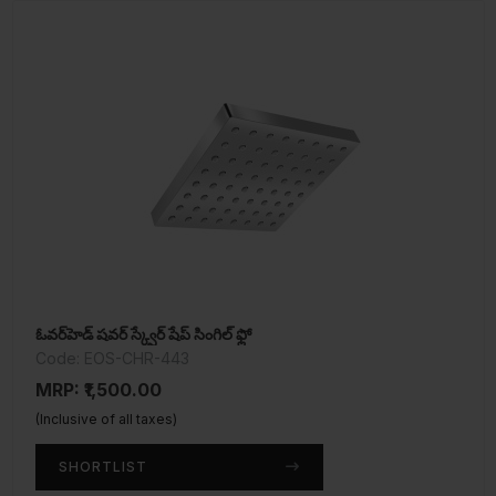
ఓవర్‌హెడ్ షవర్ స్క్వేర్ షేప్ సింగిల్ ఫ్లో
Code: EOS-CHR-443
MRP: ₹1,500.00
(Inclusive of all taxes)
SHORTLIST