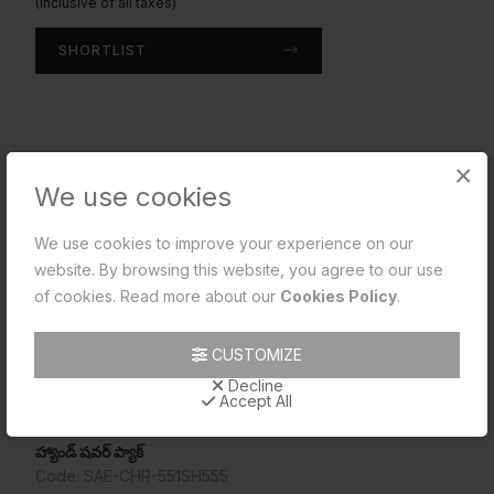
(Inclusive of all taxes)
SHORTLIST
×
We use cookies
We use cookies to improve your experience on our
website. By browsing this website, you agree to our use
of cookies. Read more about our
Cookies Policy
.
CUSTOMIZE
Decline
Accept All
హ్యాండ్ షవర్ ప్యాక్
Code: SAE-CHR-551SH555