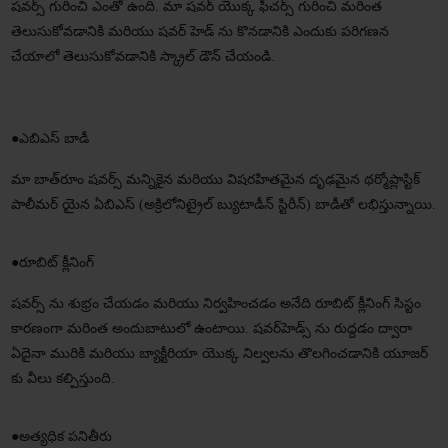
షవర్స్ గురించి ఎంతో ఉంది. మా షవర్ యొక్క ఫీచర్స్ గురించి మరింత
తెలుసుకోవడానికి మరియు షవర్ హెడ్ ను కొనడానికి ఎందుకు పరిగణన
చేయాలో తెలుసుకోవడానికి స్క్రాల్ డౌన్ చేయండి.
●
ఎబిఎస్ బాడీ
మా బాత్‌రూం షవర్స్ మన్నికైన మరియు విషరహితమైన దృఢమైన థర్మోప్లాస్టిక్
పాలీమర్ యైన ఏబిఎస్ (అక్రిలోనిట్రైల్ బ్యుటాడీన్ స్టిరీన్) బాడీతో లభిస్తున్నాయి.
●
రూబిట్ క్లీనింగ్
షవర్స్ ను శుభ్రం చేయడం మరియు నిర్వహించడం అనేది రూబిట్ క్లీనింగ్ సిస్టం
కారణంగా మరింత అందుబాటులో ఉంటాయి. షవర్‌హెడ్స్ ను రుద్దడం ద్వారా
ఏదైనా మురికి మరియు బ్యాక్టీరియా యొక్క నిల్వలను తొలగించడానికి యూజర్
కు వీలు కల్పిస్తుంది.
●
అత్యధిక పనితీరు