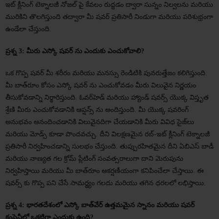
ఇట్ క్లీనింగ్ టెక్నాలజీ నోజల్ పై కేవలం రుద్దడం ద్వారా సున్నం నిల్వలను మరియు
మురికిని తొలగిస్తుంది తద్వారా మీ షవర్ ప్రతిసారీ నిండుగా మరియు పరిశుభ్రంగా
ఉండేలా చేస్తుంది.
ప్రశ్న 3: మీరు ఎస్కో షవర్ ను ఎందుకు ఎంచుకోవాలి?
ఒక గొప్ప షవర్ మీ శరీరం మరియు మనస్సు రెండిటికి పునరుత్తేజం కలిగిస్తుంది.
మీ బాత్‌రూం కోసం ఎస్కో షవర్ ను ఎంచుకోవడం మీరు విలువైన నిర్ణయం
తీసుకోవడాన్ని నిర్థారిస్తుంది. ఓవర్‌హెడ్ మరియు హ్యాండ్ షవర్స్ యొక్క విస్తృత
శ్రేణి మీరు ఎంచుకోవడానికి ఆప్షన్స్ ను అందిస్తుంది. మీ యొక్క షవరింగ్
అనుభవం ఆనందించడానికి విలువైనదిగా చేయడానికి మీరు వివిధ సైజ్‌లు
మరియు మోడ్స్ కూడా పొందవచ్చు. దీని విలక్షణమైన రబ్-ఇట్ క్లీనింగ్ టెక్నాలజీ
ప్రతిసారీ నిర్వహించడాన్ని సులభం చేస్తుంది. తుప్పురహితమైన దీని ఏబిఎస్ బాడీ
మరియు నాణ్యత గల క్రోమ్ ప్లేటింగ్ సంవత్సరాలుగా దాని మెరుపును
నిర్వహిస్తాయి మరియు మీ బాత్‌రూం ఆకర్షణీయంగా కనిపించేలా చేస్తాయి. ఈ
షవర్స్ కు గొప్ప పని చేసే సామర్థ్యం గలదు మరియు తగిన ధరలలో లభిస్తాయి.
ప్రశ్న 4: భారతదేశంలో ఎస్కో బాత్‌వేర్ ఉత్తమమైన స్నానం మరియు షవర్
కంపెనీలో ఒకటిగా ఎందుకు ఉంది?