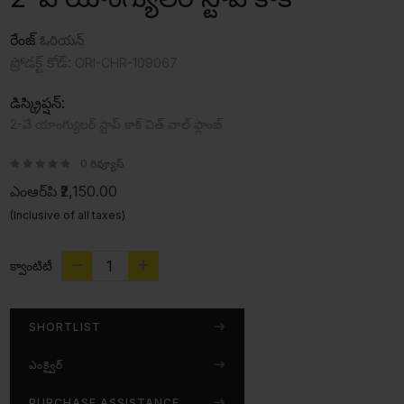
రేంజ్
ఓరియన్
ప్రోడక్ట్ కోడ్:
ORI-CHR-109067
డిస్క్రిప్షన్:
2-వే యాంగ్యులర్ స్టాప్ కాక్ విత్ వాల్ ఫ్లాంజ్
0 రివ్యూస్
ఎంఆర్‌పి
₹2,150.00
(Inclusive of all taxes)
క్వాంటిటీ
SHORTLIST
ఎంక్వైర్
PURCHASE ASSISTANCE