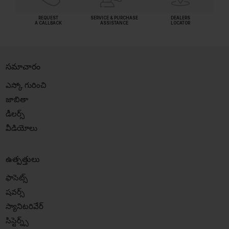
REQUEST
SERVICE & PURCHASE
DEALERS
A CALLBACK
ASSISTANCE
LOCATOR
సమాచారం
ఎస్కో గురించి
జాబితా
డీలర్స్
వీడియోలు
ఉత్పత్తులు
ఫాసెట్స్
షవర్స్
స్యానిటరివేర్
సిస్టెర్న్స్