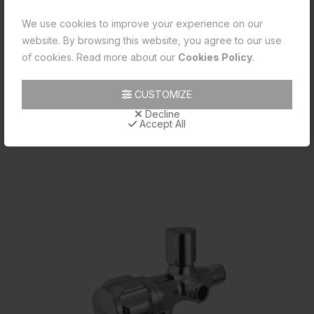
Product 2D PDF
We use cookies to improve your experience on our
website. By browsing this website, you agree to our use
Product Data Sheet
of cookies. Read more about our
Cookies Policy
.
Product Image
CUSTOMIZE
Product Technical Image
Decline
Accept All
రిలేటెడ్ ప్రోడక్ట్స్