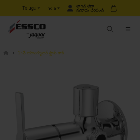
లాగిన్ లేదా
Telugu
India
నమోదు చేయండి
2-వే యాంగ్యులర్ స్టాప్ కాక్