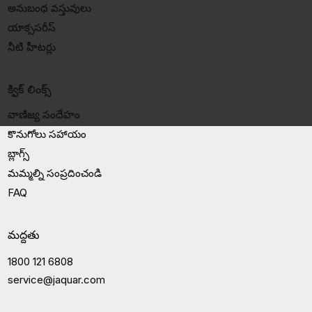
అనుబంధ వస్తువులు
యాక్ససరీస్
నీటి హీటర్లు
క్విక్ లింక్స్
వాణిజ్య సందేహం
కొనుగోలు సహాయం
బ్లాగ్స్
మమ్మల్ని సంప్రదించండి
FAQ
మద్దతు
1800 121 6808
service@jaquar.com