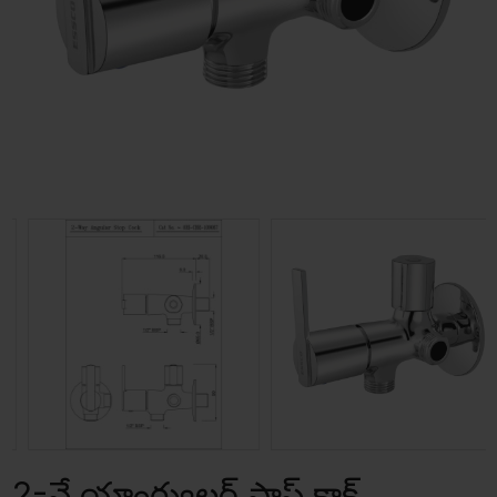
2-వే యాంగ్యులర్ స్టాప్ కాక్