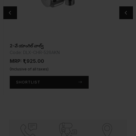
2-వే యాంగిల్ వాల్వ్
టూ వే లాంగ్ బాడీ బిబ్ కాక్
Code: DLX-CHR-526AKN
Code: TQT-CHR-512A
MRP: ₹1,925.00
MRP: ₹2,300.00
(Inclusive of all taxes)
(Inclusive of all taxes)
SHORTLIST
SHORTLIST