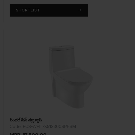
SHORTLIST
సింగల్ పీస్ డబ్ల్యూసీ
Code: ECS-WHT-851S300SPPSM