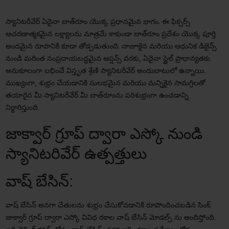
స్యానిటరీవేర్ ఏదైనా బాత్‌రూం యొక్క ప్రధానమైన భాగం. ఈ ఫిక్సర్స్
ఆచరణాత్మకమైన లక్ష్యాలను మాత్రమే కాకుండా బాత్‌రూం ప్రదేశం యొక్క పూర్తి
అందమైన రూపానికి కూడా తోడ్పడుతుంది. నాజూకైన మరియు ఆధునిక డిజైన్స్
నుండి మరింత సంప్రదాయబద్ధమైన ఆప్షన్స్ వరకు, ఏదైనా స్టైల్ ప్రాధాన్యతకు
అనుకూలంగా లభించే విస్తృత శ్రేణి స్యానిటరీవేర్ అందుబాటులో ఉన్నాయి.
ముఖ్యంగా, శుభ్రం చేయడానికి సులభమైన మరియు మన్నికైన సామగ్రిలతో
తయారైన మీ స్యానిటరీవేర్ మీ బాత్‌రూంను పరిశుభ్రంగా ఉంచడాన్ని
నిర్థారిస్తుంది.
జాక్వార్ గ్రూప్ ద్వారా ఎస్కో నుండి
స్యానిటరివేర్ ఉత్పత్తులు
వాష్ బేసిన్:
వాష్ బేసిన్ అనగా చేతులను శుభ్రం చేసుకోవడానికి రూపొందించబడిన సింక్.
జాక్వార్ గ్రూప్ ద్వారా ఎస్కో వివిధ రకాల వాష్ బేసిన్ మోడల్స్ ను అందిస్తోంది.