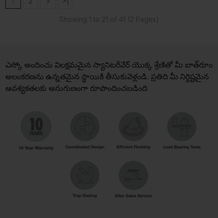
1
2
>
>|
Showing 1 to 21 of 41 (2 Pages)
ఎస్కో అందించు విలక్షమమైన స్యానిటరీవేర్ యొక్క శ్రేణితో మీ బాత్‌రూం
అలంకరణను ఉన్నతమైన స్థాయికి తీసుకువెళ్లండి. ప్రతిది మీ నిర్దిష్టమైన
ఆవశ్యకతలకు అనుగుణంగా రూపొందించబడింది