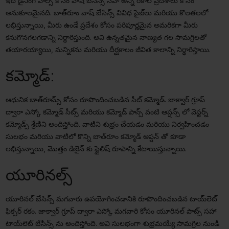
ఇది డైనింగ్ హాల్స్ కోసం వాష్ బేసిన్స్ సహా అన్ని రకాల ప్రదేశాలు కోసం
అనుకూలమైనది. బాత్‌రూం వాష్ బేసిన్స్ వివిధ సైజ్‌లు మరియు కొలతలలో
లభిస్తున్నాయి, మీరు ఉండే ప్రదేశం కోసం పరిపూర్ణమైన అమరికగా మీరు
కనుగొనగలగడాన్ని నిర్థారిస్తుంది. అవి ఉన్నతమైన నాణ్యత గల సామగ్రిలతో
తయారయ్యాయి, మన్నికను మరియు దీర్ఘకాలం జీవిత కాలాన్ని నిర్థారిస్తాయి.
కమ్మోడ్:
ఆధునిక బాత్‌రూమ్స్ కోసం రూపొందించబడిన సీట్ కమ్మోడ్. జాక్వార్ గ్రూప్
ద్వారా ఎస్కో కమ్మోడ్ సీట్స్ మరియు కమ్మోడ్ పాన్స్ వంటి ఆప్షన్స్ లో వెస్టర్న్
కమ్మోడ్స్ శ్రేణిని అందిస్తోంది. వాటిని శుభ్రం చేయడం మరియు నిర్వహించడం
సులభం మరియు వాటిలో కొన్ని బాత్‌రూం కమ్మోడ్ ఆప్షన్ తో కూడా
లభిస్తున్నాయి, మొత్తం డిజైన్ కు స్టైలిష్ రూపాన్ని కేటాయిస్తున్నాయి.
యూరినల్స్
యూరినల్ బేసిన్స్ మగవారు ఉపయోగించడానికి రూపొందించబడిన టాయ్‌లెట్
ఫిక్సర్ రకం. జాక్వార్ గ్రూప్ ద్వారా ఎస్కో మగవారి కోసం యూరినల్ పాట్స్ సహా
టాయ్‌లెట్ బేసిన్స్ ను అందిస్తోంది. అవి సులభంగా శుభ్రమయ్యే సామగ్రిల నుండి