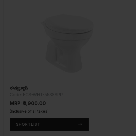
ఈడబ్ల్యూసీ
Code: ECS-WHT-553SSPP
MRP: ₹3,900.00
(Inclusive of all taxes)
SHORTLIST