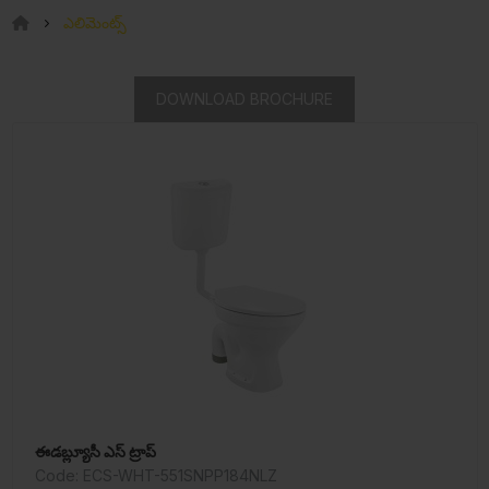
ఎలిమెంట్స్
DOWNLOAD BROCHURE
ఈడబ్ల్యూసీ ఎస్ ట్రాప్
Code: ECS-WHT-551SNPP184NLZ