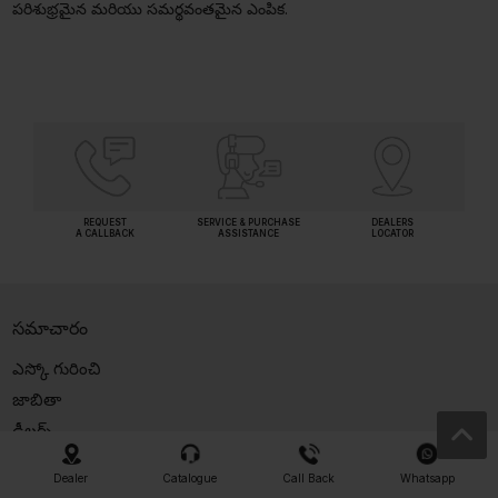
పరిశుభ్రమైన మరియు సమర్థవంతమైన ఎంపిక.
REQUEST
SERVICE & PURCHASE
DEALERS
A CALLBACK
ASSISTANCE
LOCATOR
సమాచారం
ఎస్కో గురించి
జాబితా
డీలర్స్
వీడియోలు
Dealer
Catalogue
Call Back
Whatsapp