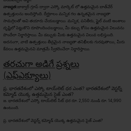
నాణ్యత:
జాక్వార్ గ్రూప్ ద్వారా ఎస్కో మార్కెట్ లో ఉత్తమమైన బాత్‌వేర్
ఉత్పత్తులను అందిస్తోంది. దీర్ఘకాలం మన్నిక గల ఉన్నతమైన నాణ్యతా
సామగ్రిలతో అవి తయారు చేయబడ్డాయి. మన్నిక, పనితీరు, స్టైల్ వంటి అంశాలు
దృష్టిలో పెట్టుకొని రూపొందించబడ్డాయి, మీ డబ్బు కోసం ఉత్తమమైన విలువను
పొందేలా నిర్థారిస్తాయి. మీ డబ్బుకు మీకు ఉత్తమమైన విలువ లభిస్తుంది.
అదనంగా, వాటి ఉత్పత్తులు తీవ్రమైన నాణ్యతా తనిఖీలకు గురవుతాయి, మీరు
కేవలం ఉత్తమమైనవి మాత్రమే స్వీకరించేలా నిర్థారిస్తాయి.
తరచుగా అడిగే ప్రశ్నలు
(ఎఫ్ఎక్యూలు)
ప్ర. భారతదేశంలో ఎస్కో టాయ్‌లెట్ ధర ఎంత? భారతదేశంలో వెస్టర్న్
కమ్మోడ్ యొక్క ఉత్తమమైన సైజ్ ఎంత?
జ. భారతదేశంలో ఎస్కో టాయ్‌లెట్ సీట్ ధర రూ. 2,550 నుండి రూ. 14,990
ఉంటుంది.
ప్ర. భారతదేశంలో వెస్టర్న్ కమ్మోడ్ యొక్క ఉత్తమమైన సైజ్ ఎంత?