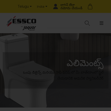
లాగిన్ లేదా
Telugu
India
నమోదు చేయండి
ఎలిమెంట్స్
ఒంపు డిజైన్స్ మరియు సాఫీ ఫినిష్ లో మీ బాత్‌రూంలో స్టైల్
చేయడానికి ఆధునిక స్యానిటరీవేర్