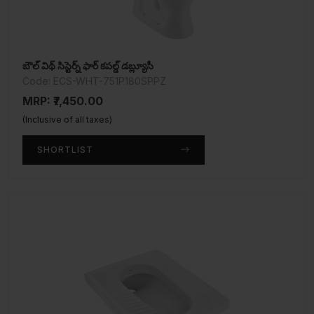
బౌల్ విథ్ సిస్టెర్న్ ఫార్ కపల్డ్ డబ్ల్యూసీ
Code: ECS-WHT-751P180SPPZ
MRP: ₹7,450.00
(Inclusive of all taxes)
SHORTLIST