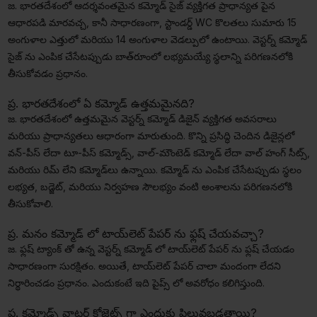
జ. భారతదేశంలో ఆదర్శవంతమైన కమ్మోడ్ సైజ్ వ్యక్తిగత ప్రాధాన్యత పైన
ఆధారపడి మారవచ్చ, కానీ సాధారణంగా, స్టాండర్డ్ WC కొలతలు సుమారు 15
అంగుళాల ఎత్తులో మరియు 14 అంగుళాల వెడల్పులో ఉంటాయి. వెస్టర్న్ కమ్మోడ్
సైజ్ ను ఎంపిక చేసేటప్పుడు బాత్‌రూంలో లభ్యమయ్యే స్థలాన్ని పరిగణనలోకి
తీసుకోవడం ప్రధానం.
ప్ర. భారతదేశంలో ఏ కమ్మోడ్ ఉత్తమమైనది?
జ. భారతదేశంలో ఉత్తమమైన వెస్టర్న్ కమ్మోడ్ డిజైన్ వ్యక్తిగత అవసరాలు
మరియు ప్రాధాన్యతలు ఆధారంగా మారుతుంది. కొన్ని ప్రసిద్ధి చెందిన డిజైన్లలో
వన్-పీస్ లేదా టూ-పీస్ కమ్మోడ్స్, వాల్-మౌంటెడ్ కమ్మోడ్ లేదా వాల్ హంగ్ సీట్స్,
మరియు రిమ్ లేని కమ్మోడ్‌లు ఉన్నాయి. కమ్మోడ్ ను ఎంపిక చేసేటప్పుడు స్థలం
లభ్యత, బడ్జెట్, మరియు నిర్వహణ సౌలభ్యం వంటి అంశాలను పరిగణనలోకి
తీసుకోవాలి.
ప్ర. మనం కమ్మోడ్ లో టాయ్‌లెట్ పేపర్ ను ఫ్లష్ చేయవచ్చా?
జ. ఫ్లష్ ట్యాంక్ తో ఉన్న వెస్టర్న్ కమ్మోడ్ లో టాయ్‌లెట్ పేపర్ ను ఫ్లష్ చేయడం
సాధారణంగా సురక్షితం. అయితే, టాయ్‌లెట్ పేపర్ చాలా మందంగా లేదని
నిర్థారించడం ప్రధానం. ఎందుకంటే ఇది పైప్స్ లో అవరోధం కలిగిస్తుంది.
ప్ర. కమ్మోడ్స్ వాటర్ క్లోజెట్స్ గా ఎందుకు పిలువబడతాయి?