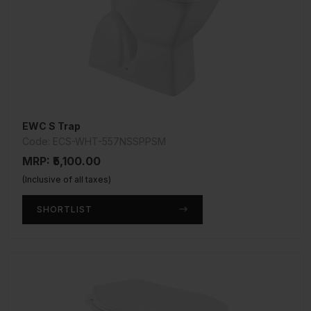
EWC S Trap
Code: ECS-WHT-557NSSPPSM
MRP: ₹5,100.00
(Inclusive of all taxes)
SHORTLIST