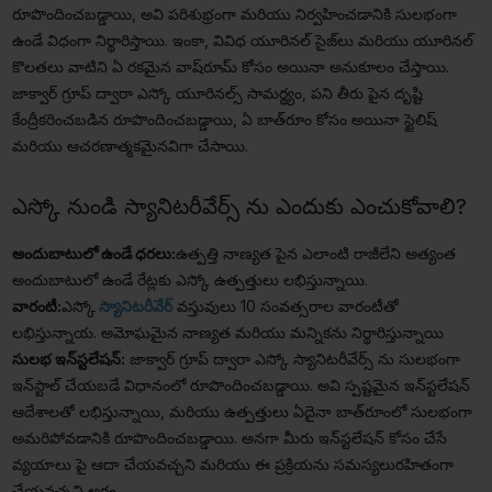
రూపొందించబడ్డాయి, అవి పరిశుభ్రంగా మరియు నిర్వహించడానికి సులభంగా
ఉండే విధంగా నిర్థారిస్తాయి. ఇంకా, వివిధ యూరినల్ సైజ్‌లు మరియు యూరినల్
కొలతలు వాటిని ఏ రకమైన వాష్‌రూమ్ కోసం అయినా అనుకూలం చేస్తాయి.
జాక్వార్ గ్రూప్ ద్వారా ఎస్కో యూరినల్స్ సామర్థ్యం, పని తీరు పైన దృష్టి
కేంద్రీకరించబడిన రూపొందించబడ్డాయి, ఏ బాత్‌రూం కోసం అయినా స్టైలిష్
మరియు ఆచరణాత్మకమైనవిగా చేసాయి.
ఎస్కో నుండి స్యానిటరీవేర్స్ ను ఎందుకు ఎంచుకోవాలి?
అందుబాటులో ఉండే ధరలు:
ఉత్పత్తి నాణ్యత పైన ఎలాంటి రాజీలేని అత్యంత
అందుబాటులో ఉండే రేట్లకు ఎస్కో ఉత్పత్తులు లభిస్తున్నాయి.
వారంటీ:
ఎస్కో
స్యానిటరీవేర్
వస్తువులు 10 సంవత్సరాల వారంటీతో
లభిస్తున్నాయ. అమోఘమైన నాణ్యత మరియు మన్నికను నిర్థారిస్తున్నాయి
సులభ ఇన్‌స్టలేషన్:
జాక్వార్ గ్రూప్ ద్వారా ఎస్కో స్యానిటరీవేర్స్ ను సులభంగా
ఇన్‌స్టాల్ చేయబడే విధానంలో రూపొందించబడ్డాయి. అవి స్పష్టమైన ఇన్‌స్టలేషన్
ఆదేశాలతో లభిస్తున్నాయి, మరియు ఉత్పత్తులు ఏదైనా బాత్‌రూంలో సులభంగా
అమరిపోవడానికి రూపొందించబడ్డాయి. అనగా మీరు ఇన్‌స్టలేషన్ కోసం చేసే
వ్యయాలు పై ఆదా చేయవచ్చని మరియు ఈ ప్రక్రియను సమస్యలురహితంగా
చేయవచ్చని అర్థం.