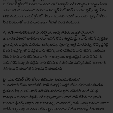
జ. “వాటర్ క్లోజెట్” పదజాలం తరచుగా “కమ్మోడ్” తో పరస్పరం మార్చబడేదిగా
ఉపయోగించబడుతుంది మరియు కమ్మోడ్ సీట్ కవర్ మరియు ఫ్లష్ ట్యాంక్ ను
కలిగి ఉంటుంది. వాటర్ క్లోజెట్ వేరుగా మూసిన గదిలో ఉంటుంది, ఫ్లషింగ్ కోసం
నీటి సరఫరాతో ఇది సాధారణంగా నీటితో నిండి ఉంటుంది.
ప్ర. Whభారతదేశంలో ఏ రకమైన వాష్ బేసిన్ ఉత్తమమైనది?
జ. భారతదేశంలో బాత్‌రూం లేదా ఆఫీస్ కోసం ఉత్తమమైన వాష్ బేసిన్ వ్యక్తిగత
ప్రాధాన్యత, బడ్జెట్, మరియు లభ్యమయ్యే స్థలాన్ని బట్టి మారవచ్చు. కొన్ని ప్రసిద్ధి
చెందిన ఆప్షన్స్ లో పెడస్టల్ వాష్ బేసిన్, వాల్-మౌంటెడ్ వాష్ బేసిన్, మరియు
కౌంటర్ టాప్ వాష్ బేసిన్‌లు భాగంగా ఉన్నాయి. ఉత్తమమైన వాష్ బేసిన్ ను
ఎంపిక చేసేటప్పుడు డిజైన్, వాష్ బేసిన్ ధర మరియు మన్నిక వంటి అంశాలను
పరిగణన చేయడానికి సిఫారసు చేయబడింది.
ప్ర. యూరినల్ దేని కోసం ఉపయోగించబడుతుంది?
జ. మగవారి కోసం యూరినల్ పాట్ మూత్ర విసర్జన కోసం రూపొందించబడిన
ప్లంబింగ్ ఫిక్సర్. అవి వాల్-మౌంటెడ్ మరియు ఫ్లోర్-మౌంటెడ్ వంటి వివిధ
సామగ్రిలు మరియు డిజైన్స్ లో లభిస్తున్నాయి. టాయ్‌లెట్ బేసిన్ ధర బ్రాండ్
మరియు ఫీచర్స్ ఆధారంగా మారవచ్చు. యూరినల్స్ అనేవి ఎక్కువమంది జనాల
తాకిడి ఉన్న విశ్రాంత గదుల కోసం స్థలం మరియు నీటిని పొదుపు చేయడానికి