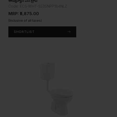
ఈడబ్ల్యూసీ ఎస్ ట్రాప్
Code: ECS-WHT-553SNPP184NLZ
MRP: ₹5,875.00
(Inclusive of all taxes)
SHORTLIST