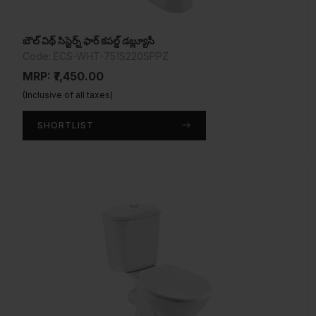
బౌల్ విథ్ సిస్టెర్న్ ఫార్ కపల్డ్ డబ్ల్యూసీ
Code: ECS-WHT-751S220SPPZ
MRP: ₹7,450.00
(Inclusive of all taxes)
SHORTLIST