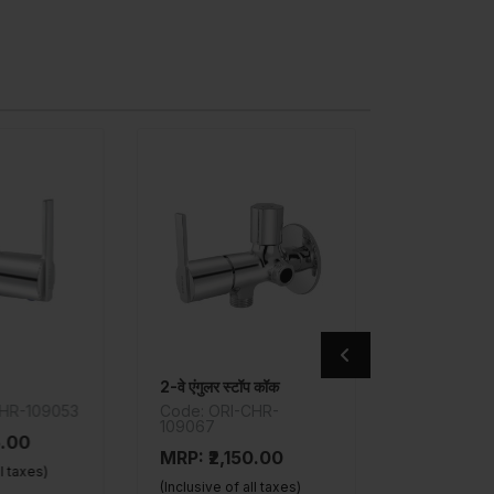
ुलर स्टॉप कॉक
सिंक मिक्सर
2-वे ए
 ORI-CHR-
Code: DLX-CHR-521S
Code
7
526
MRP: ₹4,400.00
₹2,150.00
MRP:
(Inclusive of all taxes)
ve of all taxes)
(Inclu