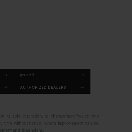
प्रश्न भेजें
AUTHORIZED DEALERS
at its sole discretion, to change/modify/alter any
any time without notice, where improvement can be
opment and dimensions.