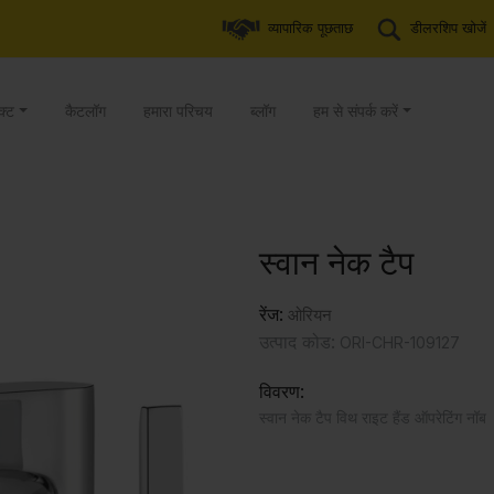
व्यापारिक पूछताछ
डीलरशिप खोजें
क्ट
कैटलॉग
हमारा परिचय
ब्लॉग
हम से संपर्क करें
स्वान नेक टैप
रेंज:
ओरियन
उत्पाद कोड:
ORI-CHR-109127
विवरण:
स्वान नेक टैप विथ राइट हैंड ऑपरेटिंग नॉब