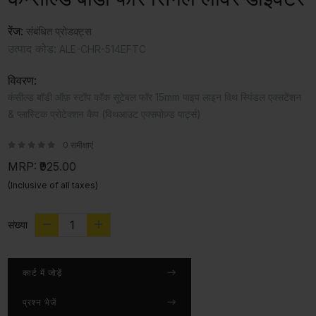
रेंज:
संबंधित प्रोडक्ट्स
उत्पाद कोड:
ALE-CHR-514EFTC
विवरण:
कंसील्ड बॉडी ऑफ़ स्टॉप कॉक सूटेबल फॉर 15mm पाइप लाइन विथ स्पिंडल एक्सटेंशन
& प्लास्टिक प्रोटेक्शन कैप (विथआउट एक्सपोज़्ड पार्ट्स)
0 समीक्षाएं
MRP:
₹925.00
(Inclusive of all taxes)
संख्या
कार्ट में जोड़ें
प्रश्न भेजें