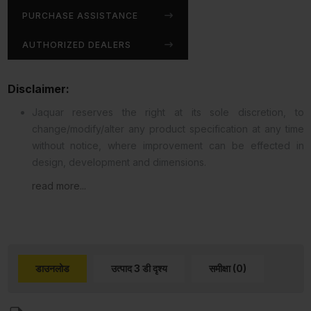
PURCHASE ASSISTANCE
AUTHORIZED DEALERS
Disclaimer:
Jaquar reserves the right at its sole discretion, to
change/modify/alter any product specification at any time
without notice, where improvement can be effected in
design, development and dimensions.
read more...
डाउनलोड
उत्पाद 3 डी दृश्य
समीक्षा (0)