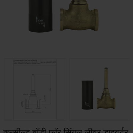
कन्सील्ड बॉडी फॉर सिंगल लीवर डाइवर्टर