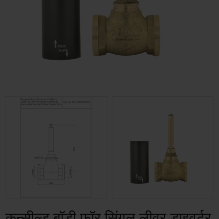
कन्सील्ड बॉडी फॉर सिंगल लीवर डाइवर्टर