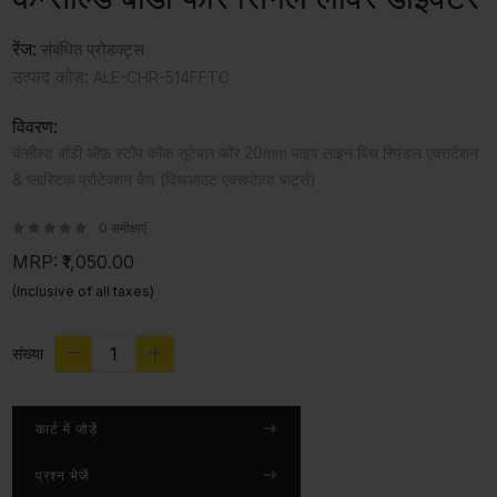
रेंज:
संबंधित प्रोडक्ट्स
उत्पाद कोड:
ALE-CHR-514FFTC
विवरण:
कंसील्ड बॉडी ऑफ़ स्टॉप कॉक सूटेबल फॉर 20mm पाइप लाइन विथ स्पिंडल एक्सटेंशन
& प्लास्टिक प्रोटेक्शन कैप (विथआउट एक्सपोज़्ड पार्ट्स)
0 समीक्षाएं
MRP:
₹1,050.00
(Inclusive of all taxes)
संख्या
कार्ट में जोड़ें
प्रश्न भेजें