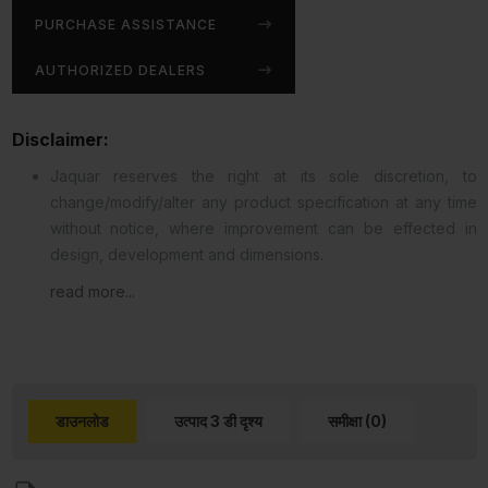
PURCHASE ASSISTANCE
AUTHORIZED DEALERS
Disclaimer:
Jaquar reserves the right at its sole discretion, to
change/modify/alter any product specification at any time
without notice, where improvement can be effected in
design, development and dimensions.
read more...
डाउनलोड
उत्पाद 3 डी दृश्य
समीक्षा (0)