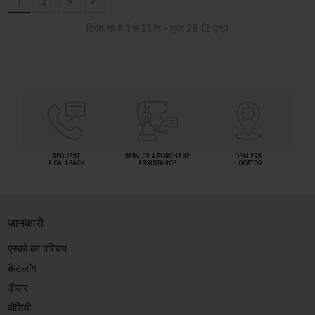
1
2
>
>|
दिखा रहे है 1 से 21 के - कुल 28 (2 पृष्ठ)
REQUEST
SERVICE & PURCHASE
DEALERS
A CALLBACK
ASSISTANCE
LOCATOR
जानकारी
एस्को का परिचय
कैटलॉग
डीलर
वीडियो