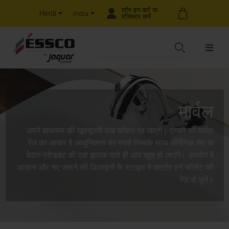
लॉग इन करें या
Hindi
India
रजिस्टर करें
मार्वल
अपने बाथरूम की खूबसूरती देख चकित रह जाएंगे। एस्को की मार्वल
रेंज का आधार है आधुनिकता का स्पर्श जिसके साथ ऑर्गेनिक शेप के
बेदाग प्रोडक्ट की एक झलक पाते ही आप खुश हो जाएंगे। उपयोग में
आसान और नए जमाने की डिज़ाइनों के स्टाइल में क्वार्टर टर्न फॉसेट की
रेंज़ से चुनें।