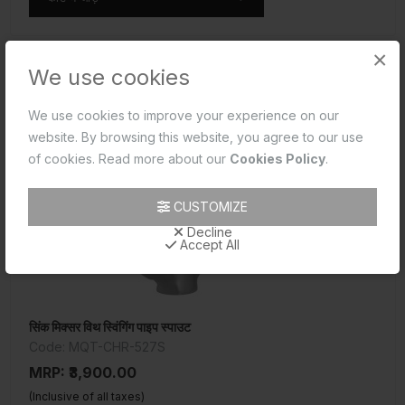
×
We use cookies
We use cookies to improve your experience on our
website. By browsing this website, you agree to our use
of cookies. Read more about our
Cookies Policy
.
CUSTOMIZE
Decline
Accept All
सिंक मिक्सर विथ स्विंगिंग पाइप स्पाउट
Code: MQT-CHR-527S
MRP: ₹3,900.00
(Inclusive of all taxes)