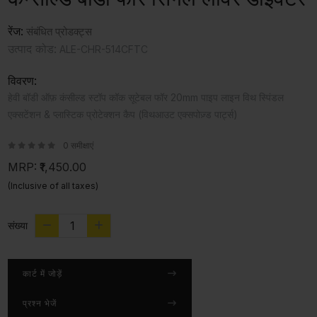
रेंज:
संबंधित प्रोडक्ट्स
उत्पाद कोड:
ALE-CHR-514CFTC
विवरण:
हेवी बॉडी ऑफ़ कंसील्ड स्टॉप कॉक सूटेबल फॉर 20mm पाइप लाइन विथ स्पिंडल
एक्सटेंशन & प्लास्टिक प्रोटेक्शन कैप (विथआउट एक्सपोज़्ड पार्ट्स)
0 समीक्षाएं
MRP:
₹1,450.00
(Inclusive of all taxes)
संख्या
कार्ट में जोड़ें
प्रश्न भेजें