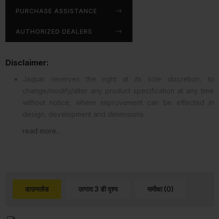
PURCHASE ASSISTANCE
AUTHORIZED DEALERS
Disclaimer:
Jaquar reserves the right at its sole discretion, to
change/modify/alter any product specification at any time
without notice, where improvement can be effected in
design, development and dimensions.
read more...
डाउनलोड
उत्पाद 3 डी दृश्य
समीक्षा (0)