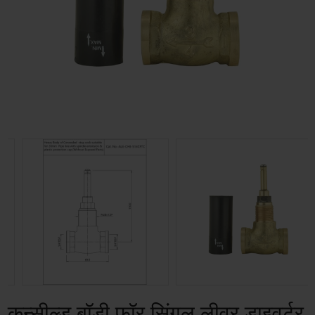
कन्सील्ड बॉडी फॉर सिंगल लीवर डाइवर्टर