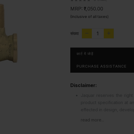
MRP:
₹1,050.00
(Inclusive of all taxes)
संख्या
कार्ट में जोड़ें
PURCHASE ASSISTANCE
Disclaimer:
Jaquar reserves the right 
product specification at 
effected in design, devel
read more...