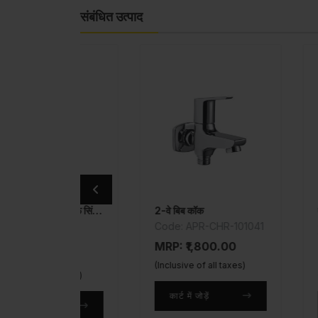
संबंधित उत्पाद
एक्सपोज़्ड पार्ट्स किट ऑफ सिंगल लीवर डायवर्टर
2-वे बिब कॉक
HR-
Code: APR-CHR-101041
Code: COS-
103055NK
MRP: ₹1,800.00
0
MRP: ₹725
(Inclusive of all taxes)
 taxes)
(Inclusive of a
कार्ट में जोड़ें
कार्ट में जोड़ें