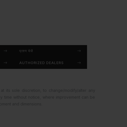
प्रश्न भेजें
AUTHORIZED DEALERS
at its sole discretion, to change/modify/alter any
any time without notice, where improvement can be
opment and dimensions.