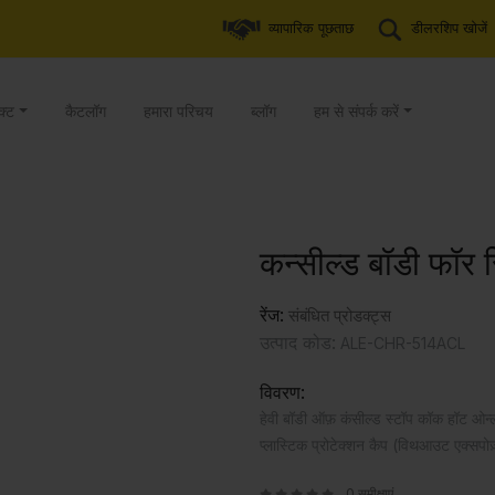
व्यापारिक पूछताछ
डीलरशिप खोजें
क्ट
कैटलॉग
हमारा परिचय
ब्लॉग
हम से संपर्क करें
कन्सील्ड बॉडी फॉर 
रेंज:
संबंधित प्रोडक्ट्स
उत्पाद कोड:
ALE-CHR-514ACL
विवरण:
हेवी बॉडी ऑफ़ कंसील्ड स्टॉप कॉक हॉट ओन
प्लास्टिक प्रोटेक्शन कैप (विथआउट एक्सपोज़्
0 समीक्षाएं