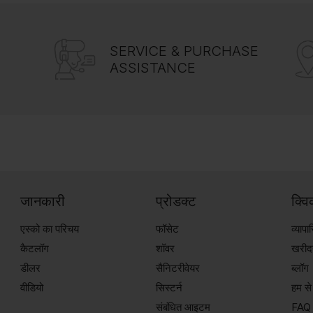
SERVICE & PURCHASE
ASSISTANCE
जानकारी
प्रोडक्ट
क्व
एस्को का परिचय
फॉसेट
व्याप
कैटलॉग
शॉवर
खरीदन
डीलर
सैनिटरीवेयर
ब्लॉग
वीडियो
सिस्टर्न
हम से 
संबंधित आइटम
FAQ