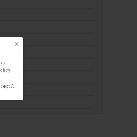
×
his
olicy
.
cept All