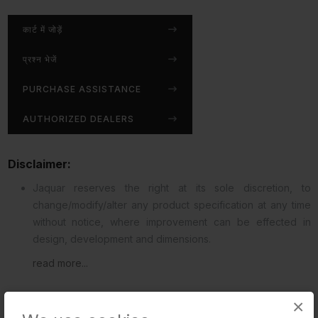
कार्ट में जोड़ें
प्रश्न भेजें
PURCHASE ASSISTANCE
AUTHORIZED DEALERS
Disclaimer:
Jaquar reserves the right at its sole discretion, to
change/modify/alter any product specification at any time
without notice, where improvement can be effected in
design, development and dimensions.
read more...
×