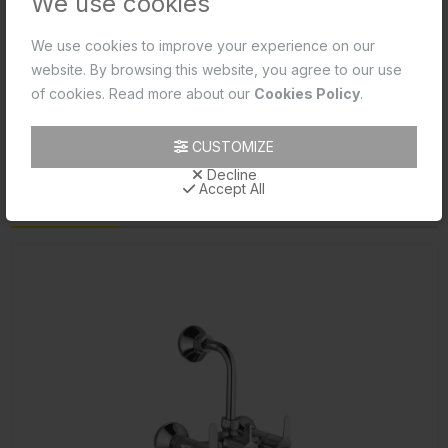
We use cookies
डाउनलोड
उत्पाद 3 डी दृश्य
समीक्षा (0)
We use cookies to improve your experience on our
website. By browsing this website, you agree to our use
of cookies. Read more about our
Cookies Policy
.
Product Image
CUSTOMIZE
टैग:
WALL HUNG BASIN
SANITARYWARE
ASPIRE
Decline
Accept All
संबंधित उत्पाद