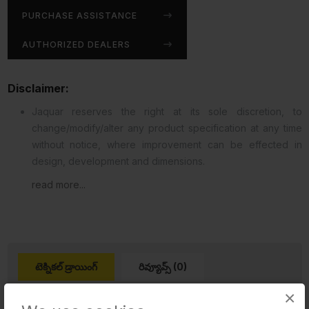
PURCHASE ASSISTANCE
AUTHORIZED DEALERS
Disclaimer:
Jaquar reserves the right at its sole discretion, to
change/modify/alter any product specification at any time
without notice, where improvement can be effected in
design, development and dimensions.
read more...
టెక్నికల్ డ్రాయింగ్
రివ్యూవ్స్ (0)
×