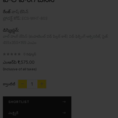
రేంజ్
వాష్ బేసిన్
ప్రోడక్ట్ కోడ్:
ECS-WHT-803
డిస్క్రిప్షన్:
వాల్ హంగ్ బేసిన్ (కంపాటిబల్ విథ్ పిల్లర్ కాక్) విథ్ ఫిక్సింగ్ ఆక్సెసరీజ్, సైజ్:
455x350x165 ఎంఎం
0 రివ్యూస్
ఎంఆర్‌పి
₹1,575.00
(Inclusive of all taxes)
క్వాంటిటీ
SHORTLIST
ఎంక్వైర్