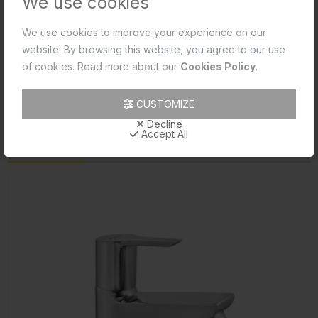
We use cookies
Product 2D PDF
Product 2D CAD
We use cookies to improve your experience on our
website. By browsing this website, you agree to our use
Product Data Sheet
of cookies. Read more about our
Cookies Policy
.
Product Image
CUSTOMIZE
Product Technical Image
Decline
Accept All
రిలేటెడ్ ప్రోడక్ట్స్