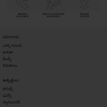
REQUEST
SERVICE & PURCHASE
DEALERS
A CALLBACK
ASSISTANCE
LOCATOR
సమాచారం
ఎస్కో గురించి
జాబితా
డీలర్స్
వీడియోలు
ఉత్పత్తులు
ఫాసెట్స్
షవర్స్
స్యానిటరివేర్