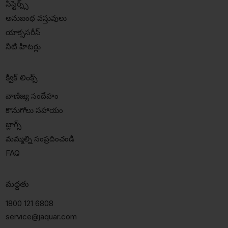
సిస్టెర్న్స్
అనుబంధ వస్తువులు
యాక్ససరీస్
నీటి హీటర్లు
క్విక్ లింక్స్
వాణిజ్య సందేహం
కొనుగోలు సహాయం
బ్లాగ్స్
మమ్మల్ని సంప్రదించండి
FAQ
మద్దతు
1800 121 6808
service@jaquar.com