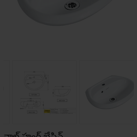
వాల్ హంగ్ బేసిన్