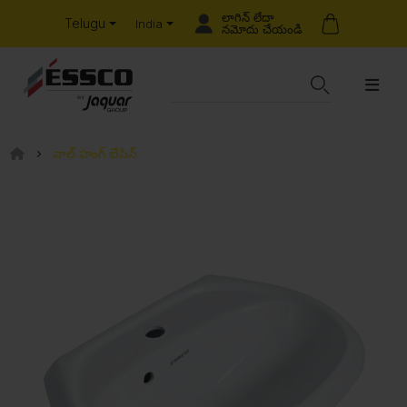
లాగిన్ లేదా
Telugu
India
నమోదు చేయండి
వాల్ హంగ్ బేసిన్