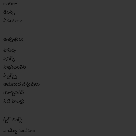
జాబితా
డీలర్స్
వీడియోలు
ఉత్పత్తులు
ఫాసెట్స్
షవర్స్
స్యానిటరివేర్
సిస్టెర్న్స్
అనుబంధ వస్తువులు
యాక్ససరీస్
నీటి హీటర్లు
క్విక్ లింక్స్
వాణిజ్య సందేహం