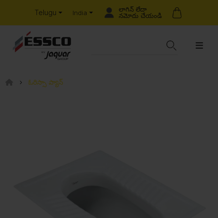
లాగిన్ లేదా
Telugu
India
నమోదు చేయండి
ఓరిస్సా ప్యాన్