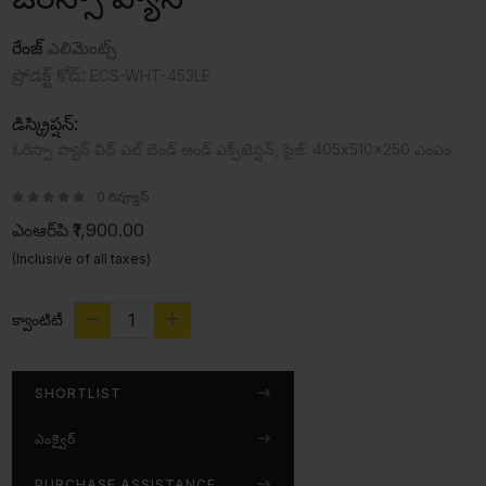
రేంజ్
ఎలిమెంట్స్
ప్రోడక్ట్ కోడ్:
ECS-WHT-453LE
డిస్క్రిప్షన్:
ఓరిస్సా ప్యాన్ విథ్ ఎల్ బెండ్ అండ్ ఎక్స్‌టెన్షన్, సైజ్: 405x510x250 ఎంఎం
0 రివ్యూస్
ఎంఆర్‌పి
₹1,900.00
(Inclusive of all taxes)
క్వాంటిటీ
SHORTLIST
ఎంక్వైర్
PURCHASE ASSISTANCE