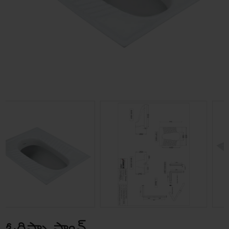
ఓరిస్సా ప్యాన్