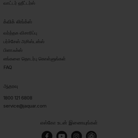
வாட்டர் ஹீட்டர்ஸ்
க்விக் லிங்க்ஸ்
வர்த்தக விசாரிப்பு
பர்ச்சேஸ் அசிஸ்டன்ஸ்
பிளாஃக்ஸ்
எங்களை தொடர்பு கொள்ளுங்கள்
FAQ
ஆதரவு
1800 121 6808
service@jaquar.com
எஸ்கோ உடன் இணையுங்கள்