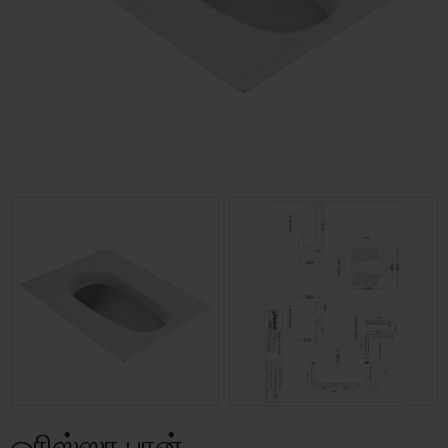
ஒரிஸ்ஸா பான்