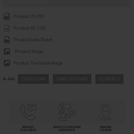
Product 2D PDF
Product 2D CAD
Product Data Sheet
Product Image
Product Technical Image
டேக்ஸ்:
ORISSA PAN
SANITARYWARE
ELEMENTS
REQUEST
SERVICE & PURCHASE
DEALERS
A CALLBACK
ASSISTANCE
LOCATOR