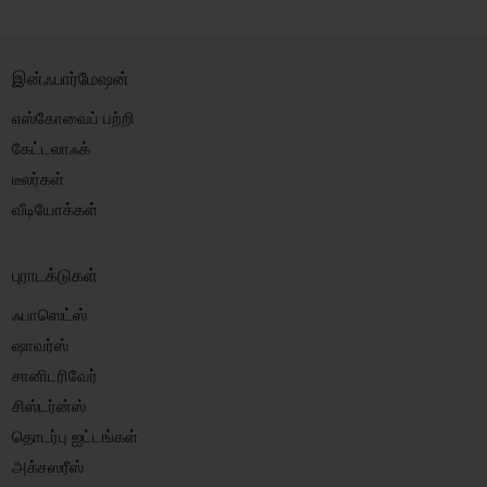
இன்ஃபார்மேஷன்
எஸ்கோவைப் பற்றி
கேட்டலாஃக்
டீலர்கள்
வீடியோக்கள்
புராடக்டுகள்
ஃபாஸெட்ஸ்
ஷாவர்ஸ்
சானிடரிவேர்
சிஸ்டர்ன்ஸ்
தொடர்பு ஐட்டங்கள்
அக்சஸரீஸ்