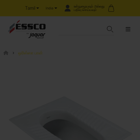
உள்நுழையவும் அல்லது
Tamil
India
பதிவு செய்யவும்
ஒரிஸ்ஸா பான்