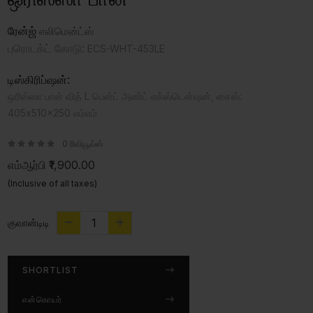
ரேன்ஜ்
எலிமென்ட்ஸ்
புரொடக்ட் கோடு:
ECS-WHT-453LE
டிஸ்கிரிப்ஷன்:
ஒரிஸ்ஸா பான் வித் L பென்ட் அண்ட் எக்ஸ்டென்ஷன், சைஸ்:
405x510x250 எம்எம்
0 ரிவியூவ்ஸ்
எம்ஆர்பி
₹1,900.00
(Inclusive of all taxes)
குவான்டிடி
SHORTLIST
என்கொயர்