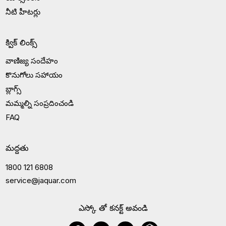
నీటి హీటర్లు
క్విక్ లింక్స్
వాణిజ్య సందేహం
కొనుగోలు సహాయం
బ్లాగ్స్
మమ్మల్ని సంప్రదించండి
FAQ
మద్దతు
1800 121 6808
service@jaquar.com
ఎస్కో తో కనక్ట్ అవండి