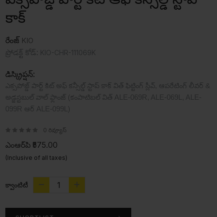
కాక్
రేంజ్
KIO
ప్రోడక్ట్ కోడ్:
KIO-CHR-111069K
డిస్క్రిప్షన్:
ఎక్సపోజ్డ్ పార్ట్ కిట్ అఫ్ కన్సీల్డ్ స్టాప్ కాక్ విత్ ఫిట్టింగ్ స్లీవ్, ఆపరేటింగ్ లీవర్ &
అడ్జస్టబుల్ వాల్ ఫ్లాంజ్ (కంపాటిబల్ విత్ ALE-069R, ALE-069L, ALE-
099R ఆర్ ALE-099L)
0 రివ్యూస్
ఎంఆర్‌పి
₹575.00
(Inclusive of all taxes)
క్వాంటిటీ