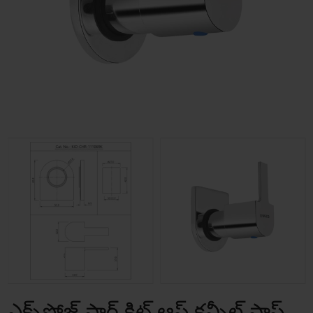
ఎక్స్‌పోజ్డ్ పార్ట్ కిట్ ఆఫ్ కన్సీల్డ్ స్టాప్