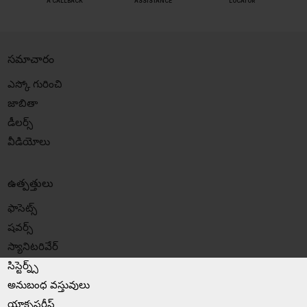
A CALLBACK
ASSISTANCE
LOCATOR
సమాచారం
ఎస్కో గురించి
జాబితా
డీలర్స్
వీడియోలు
ఉత్పత్తులు
ఫాసెట్స్
షవర్స్
స్యానిటరివేర్
సిస్టెర్న్స్
అనుబంధ వస్తువులు
యాక్ససరీస్