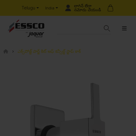
లాగిన్ లేదా
Telugu
India
నమోదు చేయండి
ఎక్స్‌పోజ్డ్ పార్ట్ కిట్ ఆఫ్ కన్సీల్డ్ స్టాప్ కాక్