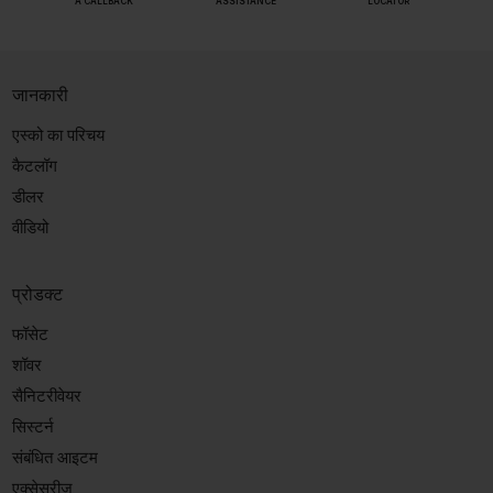
A CALLBACK
ASSISTANCE
LOCATOR
जानकारी
एस्को का परिचय
कैटलॉग
डीलर
वीडियो
प्रोडक्ट
फॉसेट
शॉवर
सैनिटरीवेयर
सिस्टर्न
संबंधित आइटम
एक्सेसरीज़