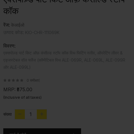
कॉक
रेंज:
केआईओ
उत्पाद कोड:
KIO-CHR-111069K
विवरण:
एक्सपोज़्ड पार्ट किट ऑफ़ कंसील्ड स्टॉप कॉक विथ फिटिंग स्लीव, ऑपरेटिंग लीवर &
एड्जस्टेबल वॉल फ्लैंज (कॉम्पैटिबल विथ ALE-069R, ALE-069L, ALE-099R
ऑर ALE-099L)
0 समीक्षाएं
MRP:
₹575.00
(Inclusive of all taxes)
संख्या