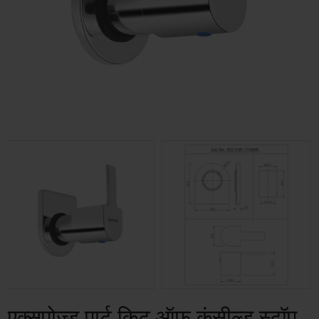
एक्सपोज़्ड पार्ट किट ऑफ़ कंसील्ड स्टॉप