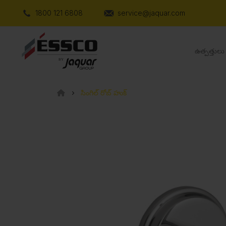
1800 121 6808
service@jaquar.com
ఉత్పత్తులు
సింగిల్ రోబ్ హుక్