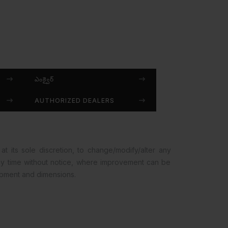
ఎంక్వైర్
AUTHORIZED DEALERS
at its sole discretion, to change/modify/alter any
any time without notice, where improvement can be
opment and dimensions.