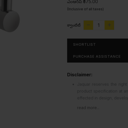
ఎంఆర్‌పి
₹575.00
(Inclusive of all taxes)
క్వాంటిటీ
SHORTLIST
PURCHASE ASSISTANCE
Disclaimer:
Jaquar reserves the right 
product specification at 
effected in design, devel
read more...