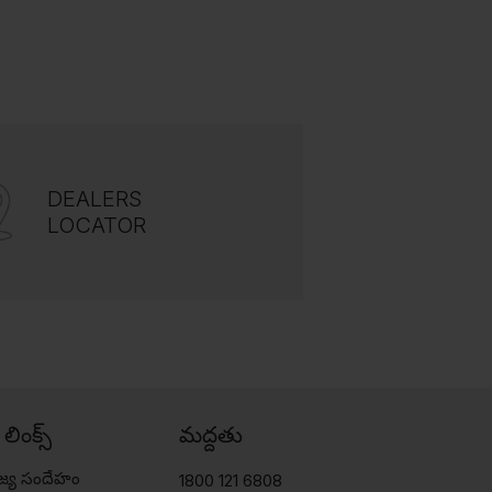
DEALERS
LOCATOR
్ లింక్స్
మద్దతు
జ్య సందేహం
1800 121 6808