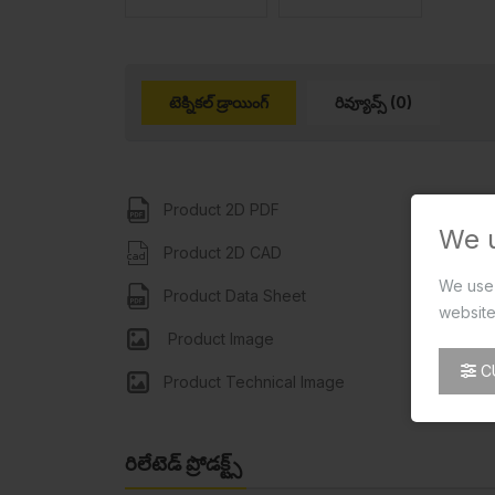
టెక్నికల్ డ్రాయింగ్
రివ్యూవ్స్ (0)
Product 2D PDF
We 
Product 2D CAD
We use 
Product Data Sheet
website
Product Image
C
Product Technical Image
రిలేటెడ్ ప్రోడక్ట్స్