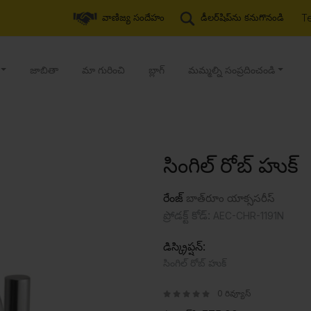
T
వాణిజ్య సందేహం
డీలర్‌షిప్‌ను కనుగొనండి
జాబితా
మా గురించి
బ్లాగ్
మమ్మల్ని సంప్రదించండి
సింగిల్ రోబ్ హుక్
రేంజ్
బాత్‌రూం యాక్ససరీస్
ప్రోడక్ట్ కోడ్:
AEC-CHR-1191N
డిస్క్రిప్షన్:
సింగిల్ రోబ్ హుక్
0 రివ్యూస్