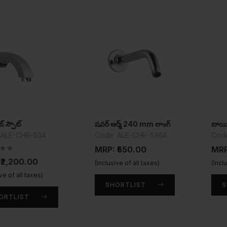
్
షవర్ ఆర్మ్ 240 mm లాంగ్
టాయిలెట్ పేప
CHR-534
Code: ALE-CHR-536A
Code: AEC
MRP: ₹550.00
MRP: ₹1,0
0.00
(Inclusive of all taxes)
(Inclusive of
ll taxes)
SHORTLIST
SHORT
ST