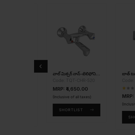
న్
వాల్ మిక్సర్ నాన్-టెలిఫోనిక్ షవర్ సిస్టమ్
బాత్ టబ్ స్పౌట
HR-
Code: TQT-CHR-520
Code: ALE-
MRP: ₹4,650.00
00
MRP: ₹2,20
(Inclusive of all taxes)
taxes)
(Inclusive of a
SHORTLIST
T
SHORTLI