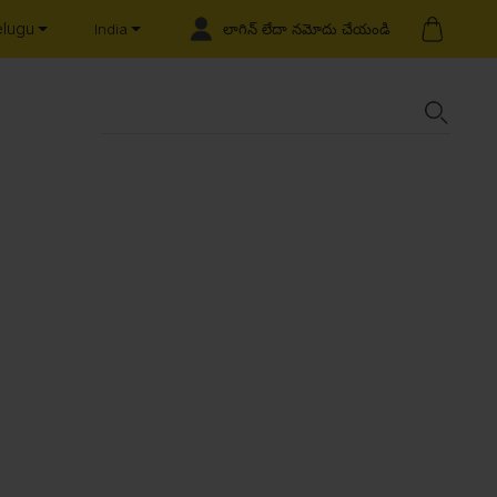
elugu
లాగిన్ లేదా నమోదు చేయండి
India