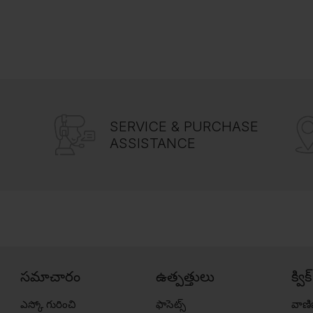
SERVICE & PURCHASE
ASSISTANCE
సమాచారం
ఉత్పత్తులు
క్విక
ఎస్కో గురించి
ఫాసెట్స్
వాణి