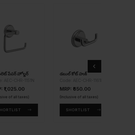
ర్ హోల్డర్
డబుల్ కోట్ హుక్
అల్ట్రా మ్య
-CHR-1151N
Code: AEC-CHR-1161N
Code: U
25.00
MRP: ₹650.00
MRP: ₹1
 all taxes)
(Inclusive of all taxes)
(Inclusive 
LIST
SHORTLIST
SHOR