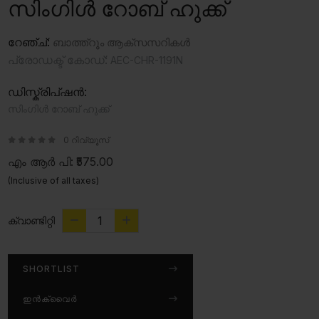
സിംഗിൾ റോബ് ഹുക്ക്
റേഞ്ച്:
ബാത്ത്‍റൂം ആക്‌സസറികൾ
പ്രോഡക്ട് കോഡ്:
AEC-CHR-1191N
ഡിസ്ക്രിപ്ഷൻ:
സിംഗിൾ റോബ് ഹുക്ക്
0 റിവ്യൂസ്
എം ആർ പി:
₹575.00
(Inclusive of all taxes)
ക്വാണ്ടിറ്റി
SHORTLIST
ഇൻക്വൈർ