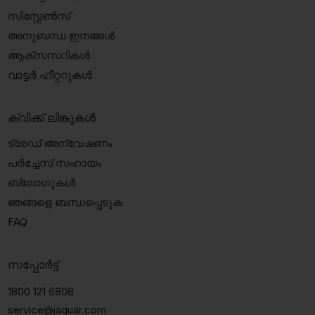
സിസ്റ്റേൺസ്
അനുബന്ധ ഇനങ്ങൾ
ആക്‌സസറികൾ
വാട്ടർ ഹീറ്ററുകൾ
ക്വിക്ക് ലിങ്കുകൾ
ട്രേഡ് അന്വേഷണം
പർച്ചേസ് സഹായം
ബ്ലോഗുകൾ
ഞങ്ങളെ ബന്ധപ്പെടുക
FAQ
സപ്പോർട്ട്
1800 121 6808
service@jaquar.com