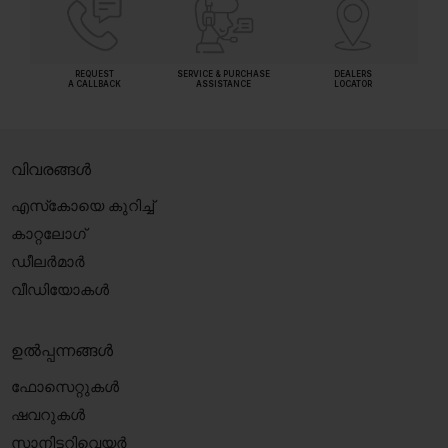
REQUEST
SERVICE & PURCHASE
DEALERS
A CALLBACK
ASSISTANCE
LOCATOR
വിവരങ്ങൾ
എസ്‍കോയെ കുറിച്ച്
കാറ്റലോഗ്
ഡീലർമാർ
വീഡിയോകൾ
ഉൽപ്പന്നങ്ങൾ
ഫോസെറ്റുകൾ
ഷവറുകൾ
സാനിട്ടറിവെയർ