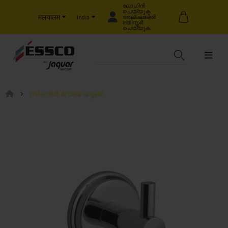
ലോഗിൻ
ചെയ്യുക
मलयालम
അല്ലെങ്കിൽ
India
രജിസ്റ്റർ
ചെയ്യുക
സിംഗിൾ റോബ് ഹുക്ക്