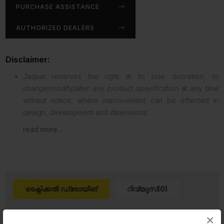
PURCHASE ASSISTANCE
AUTHORIZED DEALERS
Disclaimer:
Jaquar reserves the right at its sole discretion, to
change/modify/alter any product specification at any time
without notice, where improvement can be effected in
design, development and dimensions.
read more...
ടെക്നിക്കൽ ഡ്രോയിങ്
റിവ്യൂസ്(0)
×
Product 2D PDF