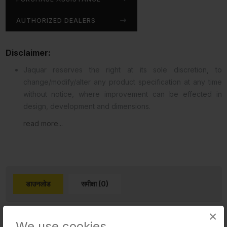
AUTHORIZED DEALERS
Disclaimer:
Jaquar reserves the right at its sole discretion, to
change/modify/alter any product specification at any time
without notice, where improvement can be effected in
design, development and dimensions.
read more...
डाउनलोड
समीक्षा (0)
×
Product 2D PDF
We use cookies