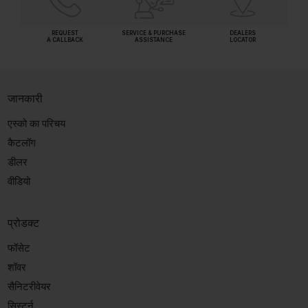
REQUEST
SERVICE & PURCHASE
DEALERS
A CALLBACK
ASSISTANCE
LOCATOR
जानकारी
एस्को का परिचय
कैटलॉग
डीलर
वीडियो
प्रोडक्ट
फॉसेट
शॉवर
सैनिटरीवेयर
सिस्टर्न