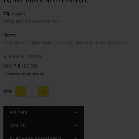
रेंज:
केआईओ
उत्पाद कोड:
KIO-CHR-111011B
विवरण:
सिंगल लीवर बेसिन मिक्सर विथाउट पॉपअप वेस्ट विथ 450mm लॉन्ग ब्रैडेड होज़ेस
0 समीक्षाएं
MRP:
₹5,150.00
(Inclusive of all taxes)
संख्या
कार्ट में जोड़ें
प्रश्न भेजें
PURCHASE ASSISTANCE