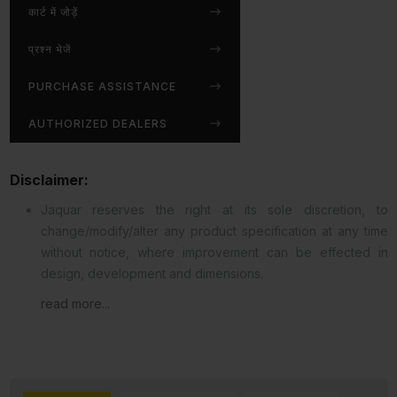
कार्ट में जोड़ें
प्रश्न भेजें
PURCHASE ASSISTANCE
AUTHORIZED DEALERS
Disclaimer:
Jaquar reserves the right at its sole discretion, to
change/modify/alter any product specification at any time
without notice, where improvement can be effected in
design, development and dimensions.
read more...