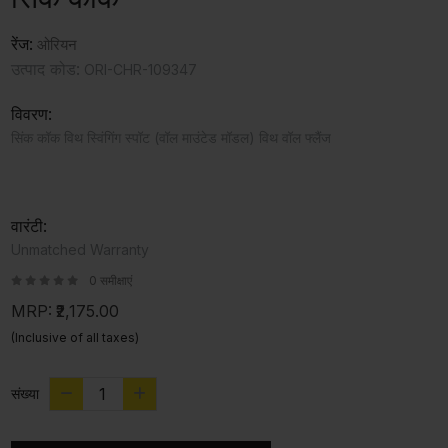
रेंज:
ओरियन
उत्पाद कोड:
ORI-CHR-109347
विवरण:
सिंक कॉक विथ स्विंगिंग स्पॉट (वॉल माउंटेड मॉडल) विथ वॉल फ्लैंज
वारंटी:
Unmatched Warranty
0 समीक्षाएं
MRP:
₹2,175.00
(Inclusive of all taxes)
संख्या