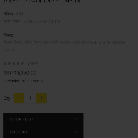
পরিসর:
KIO
পণ্য কোড ঃ
KIO-CHR-111011B
বিবরণ:
সিঙ্গেল লিভার বেসিন মিক্সার উইথআউট পপআপ ওয়েস্ট উইথ 450mm লং ব্রেইডেড
হোসেস
0 রিভিউ
MRP:
₹5,150.00
(Inclusive of all taxes)
Qty
SHORTLIST
ENQUIRE