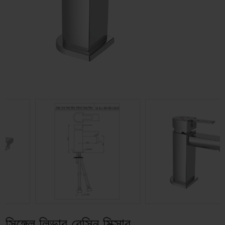
সিঙ্গেল লিভার বেসিন মিক্সার