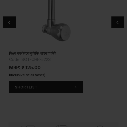
সিঙ্ক কক উইথ স্যুইঙ্গিং পাইপ স্পাউট
2-ওয়ে অ্যাঙ্গেল ভাল্ভ
Code: SQT-CHR-522S
Code: SQT-CHR-526AFKN
MRP: ₹2,125.00
MRP: ₹1,975.00
(Inclusive of all taxes)
(Inclusive of all taxes)
SHORTLIST
SHORTLIST