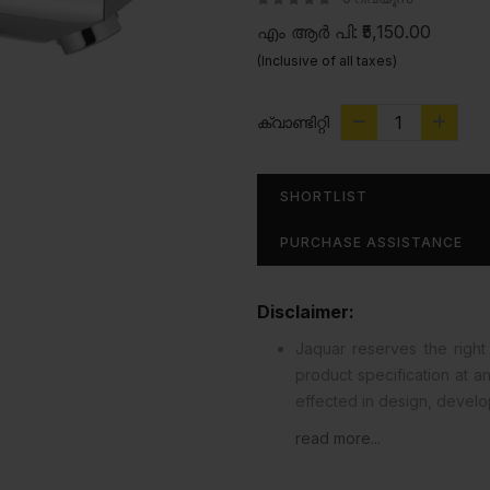
എം ആർ പി:
₹5,150.00
(Inclusive of all taxes)
ക്വാണ്ടിറ്റി
SHORTLIST
PURCHASE ASSISTANCE
Disclaimer:
Jaquar reserves the right 
product specification at 
effected in design, devel
read more...