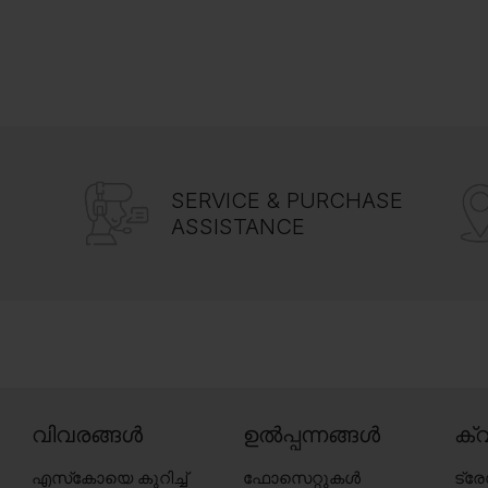
SERVICE & PURCHASE
ASSISTANCE
വിവരങ്ങൾ
ഉൽപ്പന്നങ്ങൾ
ക്വ
എസ്‍കോയെ കുറിച്ച്
ഫോസെറ്റുകൾ
ട്ര