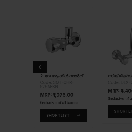
സിങ്ക് കോക്ക് വിത്ത് സ്വിംഗിംഗ് പൈപ്പ് സ്പൗട്ട്
2-വേ ആംഗിൾ വാൽവ്
സിങ്ക് മിക്സ
HR-522S
Code: SQT-CHR-
Code: DLX-
526AFKN
00
MRP: ₹4,40
MRP: ₹1,975.00
taxes)
(Inclusive of a
(Inclusive of all taxes)
T
SHORTLI
SHORTLIST