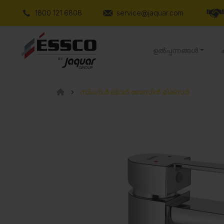
1800 121 6808
service@jaquar.com
ഉൽപ്പന്നങ്ങൾ
സിംഗിൾ ലിവർ ബേസിൻ മിക്സർ