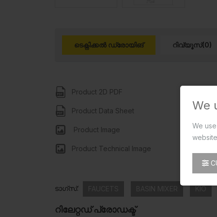
ടെക്നിക്കൽ ഡ്രോയിങ്
റിവ്യൂസ്(0)
Product 2D PDF
We 
Product Data Sheet
We use 
Product Image
website
Product Technical Image
C
ടാഗ്സ്:
FAUCETS
BASIN MIXER
KIO
റിലേറ്റഡ് പ്രോഡക്ട്