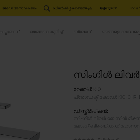
मलयालम
India
ട്രേഡ് അന്വേഷണം
ഡീലർഷിപ്പ് കണ്ടെത്തുക
കാറ്റലോഗ്
ഞങ്ങളെ കുറിച്ച്
ബ്ലോഗ്
ഞങ്ങളെ ബന്ധപ്പ
സിംഗിൾ ലിവ
റേഞ്ച്:
KIO
പ്രോഡക്ട് കോഡ്:
KIO-CHR-1
ഡിസ്ക്രിപ്ഷൻ:
സിംഗിൾ ലിവർ ബേസിൻ മിക്സർ വിത
ലോംഗ് ബ്രെയ്‌ഡഡ് ഹോസസ
0 റിവ്യൂസ്