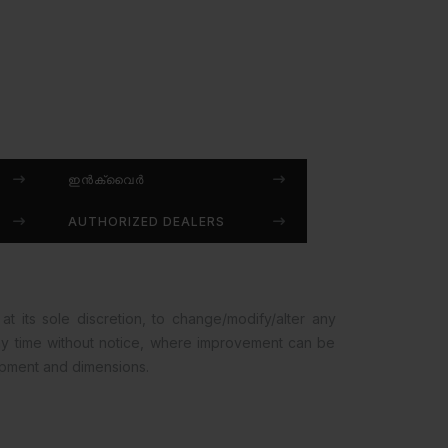
ഇൻക്വൈർ
AUTHORIZED DEALERS
at its sole discretion, to change/modify/alter any
any time without notice, where improvement can be
opment and dimensions.