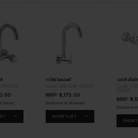
ർ
സിങ്ക് കോക്ക്
CHR-521S
Code: ORI-CHR-109347
Code: CO
103219
0.00
MRP: ₹2,175.00
MRP: ₹5,1
ll taxes)
(Inclusive of all taxes)
(Inclusive of
ST
SHORTLIST
SHORT