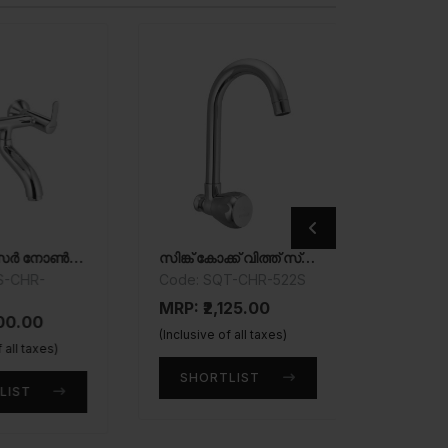
വാൾ മിക്സർ നോൺ-ടെലിഫോണിക് ഷവർ അറേഞ്ച്മെൻറ്
സിങ്ക് കോക്ക് വിത്ത് സ്വിംഗിംഗ് പൈപ്പ് സ്പൗട്ട്
2-വേ ആ
S-CHR-
Code: SQT-CHR-522S
Code: S
526AFKN
MRP: ₹2,125.00
00.00
MRP: ₹1
(Inclusive of all taxes)
 all taxes)
(Inclusive 
SHORTLIST
LIST
SHOR