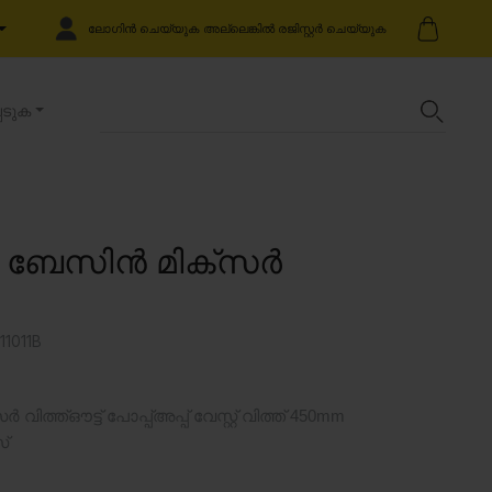
ലോഗിൻ ചെയ്യുക അല്ലെങ്കിൽ രജിസ്റ്റർ ചെയ്യുക
െടുക
ർ ബേസിൻ മിക്സർ
11011B
്ത്ഔട്ട് പോപ്പ്അപ്പ് വേസ്റ്റ് വിത്ത് 450mm
്