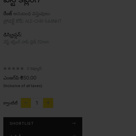
రేంజ్
అనుబంధ వస్తువులు
ప్రోడక్ట్ కోడ్:
ALE-CHR-544NHT
డిస్క్రిప్షన్:
వేస్ట్ కప్లింగ్ హాఫ్ థ్రెడ్ 32mm
0 రివ్యూస్
ఎంఆర్‌పి
₹650.00
(Inclusive of all taxes)
క్వాంటిటీ
SHORTLIST