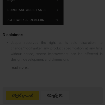
ఎంక్వైర్
PURCHASE ASSISTANCE
AUTHORIZED DEALERS
Disclaimer:
Jaquar reserves the right at its sole discretion, to
change/modify/alter any product specification at any time
without notice, where improvement can be effected in
design, development and dimensions.
read more...
టెక్నికల్ డ్రాయింగ్
రివ్యూవ్స్ (0)