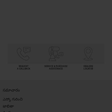
(Inclusive of all taxes)
SHORTLIST
REQUEST
SERVICE & PURCHASE
DEALERS
A CALLBACK
ASSISTANCE
LOCATOR
సమాచారం
ఎస్కో గురించి
జాబితా