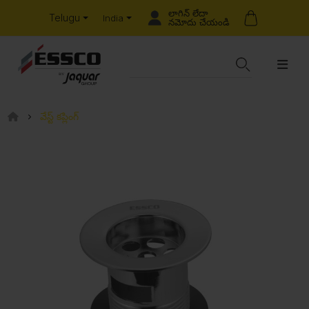
లాగిన్ లేదా
Telugu
India
నమోదు చేయండి
వేస్ట్ కప్లింగ్