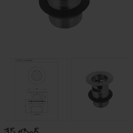
వేస్ట్ కప్లింగ్