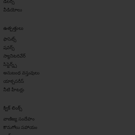
డీలర్స్
వీడియోలు
ఉత్పత్తులు
ఫాసెట్స్
షవర్స్
స్యానిటరివేర్
సిస్టెర్న్స్
అనుబంధ వస్తువులు
యాక్ససరీస్
నీటి హీటర్లు
క్విక్ లింక్స్
వాణిజ్య సందేహం
కొనుగోలు సహాయం