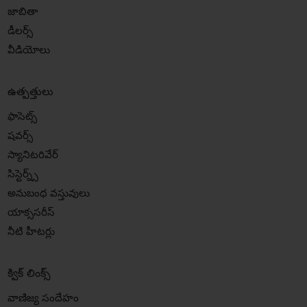
జాబితా
డీలర్స్
వీడియోలు
ఉత్పత్తులు
ఫాసెట్స్
షవర్స్
స్యానిటరివేర్
సిస్టెర్న్స్
అనుబంధ వస్తువులు
యాక్ససరీస్
నీటి హీటర్లు
క్విక్ లింక్స్
వాణిజ్య సందేహం