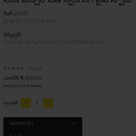
రేంజ్
ట్రాపికల్
ప్రోడక్ట్ కోడ్:
TQT-CHR-521S
డిస్క్రిప్షన్:
సింక్ మిక్సర్ విత్ స్వింగింగ్ పైప్ స్పౌట్ (వాల్ మౌంటెడ్ మోడల్)
0 రివ్యూస్
ఎంఆర్‌పి
₹4,400.00
(Inclusive of all taxes)
క్వాంటిటీ
SHORTLIST