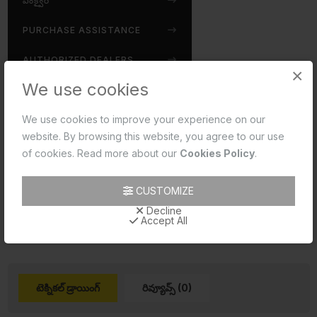
ఎంక్వైర్
PURCHASE ASSISTANCE
AUTHORIZED DEALERS
×
We use cookies
Disclaimer:
We use cookies to improve your experience on our
Jaquar reserves the right at its sole discretion, to
website. By browsing this website, you agree to our use
change/modify/alter any product specification at any time
of cookies. Read more about our
Cookies Policy
.
without notice, where improvement can be effected in
design, development and dimensions.
CUSTOMIZE
read more...
Decline
Accept All
టెక్నికల్ డ్రాయింగ్
రివ్యూవ్స్ (0)