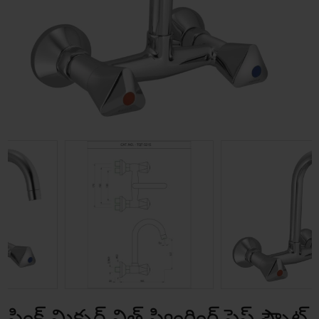
సింక్ మిక్సర్ విత్ స్వింగింగ్ పైప్ స్పౌట్‌