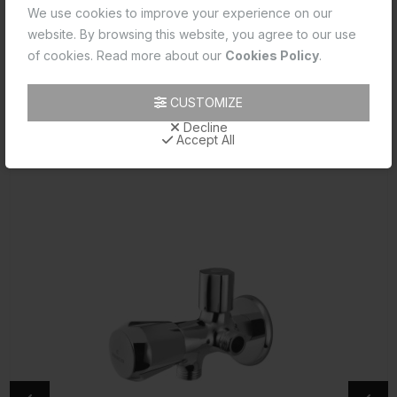
We use cookies to improve your experience on our
Product 2D CAD
website. By browsing this website, you agree to our use
Product Image
of cookies. Read more about our
Cookies Policy
.
Product Technical Image
CUSTOMIZE
రిలేటెడ్ ప్రోడక్ట్స్
Decline
Accept All