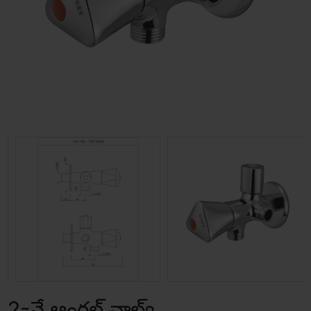
2-వే ఆంగల్ వాల్వ్