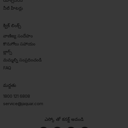
యాక్ససరీస్
నీటి హీటర్లు
క్విక్ లింక్స్
వాణిజ్య సందేహం
కొనుగోలు సహాయం
బ్లాగ్స్
మమ్మల్ని సంప్రదించండి
FAQ
మద్దతు
1800 121 6808
service@jaquar.com
ఎస్కో తో కనక్ట్ అవండి