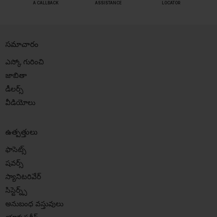
A CALLBACK
ASSISTANCE
LOCATOR
సమాచారం
ఎస్కో గురించి
జాబితా
డీలర్స్
వీడియోలు
ఉత్పత్తులు
ఫాసెట్స్
షవర్స్
స్యానిటరివేర్
సిస్టెర్న్స్
అనుబంధ వస్తువులు