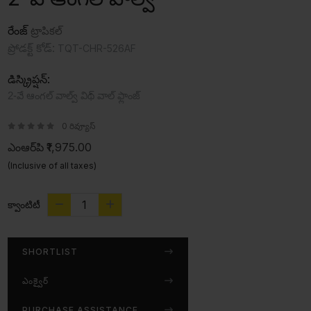
రేంజ్
ట్రాపికల్
ప్రోడక్ట్ కోడ్:
TQT-CHR-526AF
డిస్క్రిప్షన్:
2-వే ఆంగల్ వాల్వ్ విథ్ వాల్ ఫ్లాంజ్
0 రివ్యూస్
ఎంఆర్‌పి
₹1,975.00
(Inclusive of all taxes)
క్వాంటిటీ
SHORTLIST
ఎంక్వైర్
PURCHASE ASSISTANCE