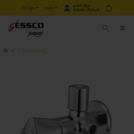
లాగిన్ లేదా
Telugu
India
నమోదు చేయండి
2-వే ఆంగల్ వాల్వ్