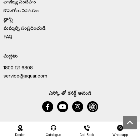
వాణిజ్య సందేహం
కొనుగోలు సహాయం
బ్లాగ్స్
మమ్మల్ని సంప్రదించండి
FAQ
మద్దతు
1800 121 6808
service@jaquar.com
ఎస్కో తో కనక్ట్ అవండి
Dealer
Catalogue
Call Back
Whatsapp