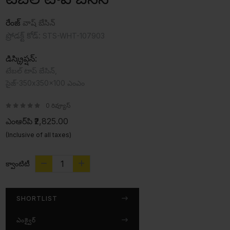
రేంజ్
వాష్ బేసిన్
ప్రోడక్ట్ కోడ్:
STS-WHT-107903
డిస్క్రిప్షన్:
టేబల్ టాప్ బేసిన్,
సైజ్-350x350x100 ఎంఎం
0 రివ్యూస్
ఎంఆర్‌పి
₹2,825.00
(Inclusive of all taxes)
క్వాంటిటీ
SHORTLIST
ఎంక్వైర్