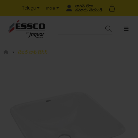
లాగిన్ లేదా
Telugu
India
నమోదు చేయండి
టేబల్ టాప్ బేసిన్