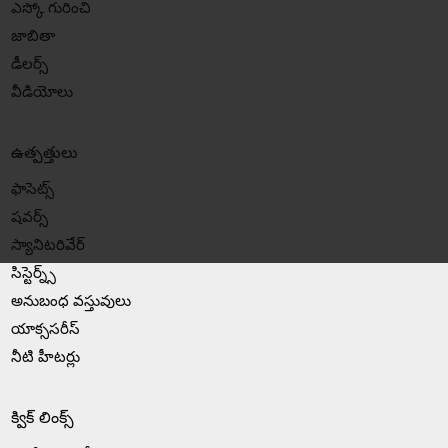
ఎస్కో గురించి
జాబితా
డీలర్స్
వీడియోలు
ఉత్పత్తులు
ఫాసెట్స్
షవర్స్
స్యానిటరివేర్
సిస్టెర్న్స్
అనుబంధ వస్తువులు
యాక్ససరీస్
నీటి హీటర్లు
క్విక్ లింక్స్