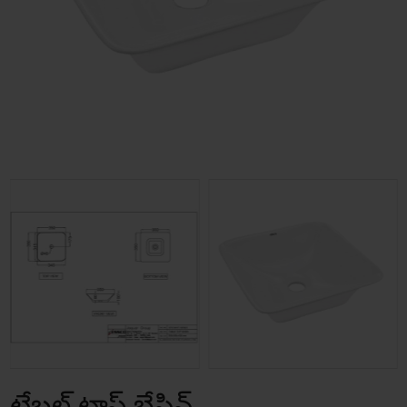
టేబల్ టాప్ బేసిన్