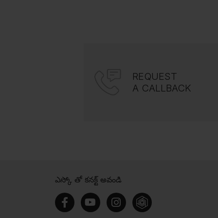
REQUEST
A CALLBACK
ఎస్కో తో కనక్ట్ అవండి