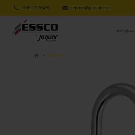
1800 121 6808
service@jaquar.com
ఉత్పత్తులు
సింక్ కాక్