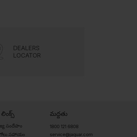
DEALERS
LOCATOR
్ లింక్స్
మద్దతు
జ్య సందేహం
1800 121 6808
ుగోలు సహాయం
service@jaquar.com