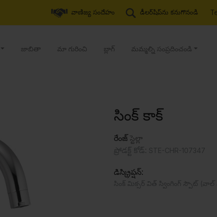
T
వాణిజ్య సందేహం
డీలర్‌షిప్‌ను కనుగొనండి
జాబితా
మా గురించి
బ్లాగ్
మమ్మల్ని సంప్రదించండి
సింక్ కాక్
రేంజ్
స్టెల్లా
ప్రోడక్ట్ కోడ్:
STE-CHR-107347
డిస్క్రిప్షన్:
సింక్ మిక్సర్ విత్ స్వింగింగ్ స్పౌట్ (వా