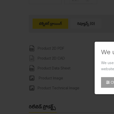
టెక్నికల్ డ్రాయింగ్
రివ్యూవ్స్ (0)
Product 2D PDF
We 
Product 2D CAD
We use 
Product Data Sheet
website
Product Image
C
Product Technical Image
రిలేటెడ్ ప్రోడక్ట్స్