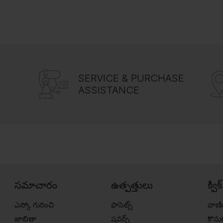
SERVICE & PURCHASE
ASSISTANCE
సమాచారం
ఉత్పత్తులు
క్విక
ఎస్కో గురించి
ఫాసెట్స్
వాణి
జాబితా
షవర్స్
కొన