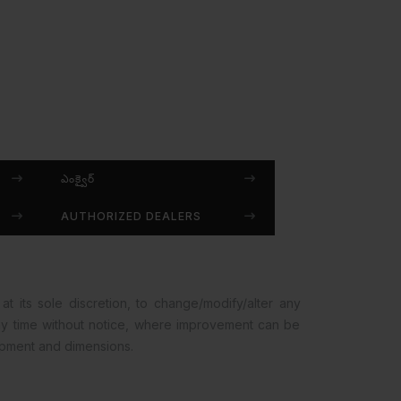
ఎంక్వైర్
AUTHORIZED DEALERS
at its sole discretion, to change/modify/alter any
any time without notice, where improvement can be
opment and dimensions.