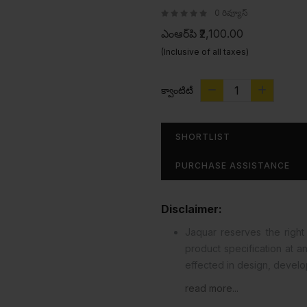
0 రివ్యూస్
ఎంఆర్‌పి
₹2,100.00
(Inclusive of all taxes)
క్వాంటిటీ
SHORTLIST
PURCHASE ASSISTANCE
Disclaimer:
Jaquar reserves the right 
product specification at 
effected in design, devel
read more...