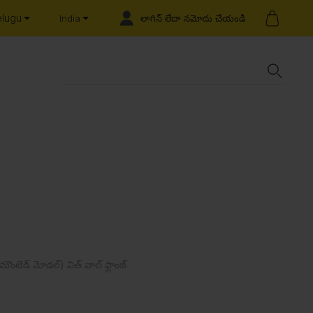
elugu
లాగిన్ లేదా నమోదు చేయండి
India
ల్ మౌంటెడ్ మోడల్) విత్ వాల్ ఫ్లాంజ్