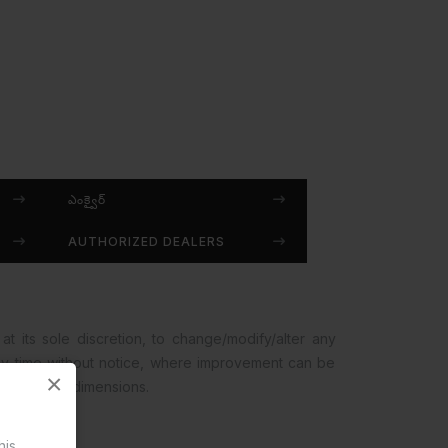
ఎంక్వైర్
AUTHORIZED DEALERS
at its sole discretion, to change/modify/alter any
any time without notice, where improvement can be
×
opment and dimensions.
his