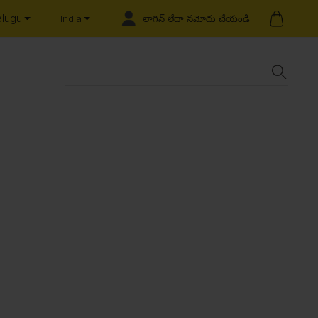
elugu
లాగిన్ లేదా నమోదు చేయండి
India