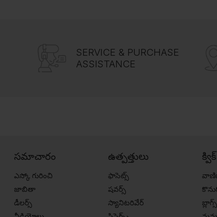
SERVICE & PURCHASE
ASSISTANCE
సమాచారం
ఉత్పత్తులు
క్విక
ఎస్కో గురించి
ఫాసెట్స్
వాణి
జాబితా
షవర్స్
కొన
డీలర్స్
స్యానిటరివేర్
బ్లాగ్స్
వీడియోలు
సిస్టెర్న్స్
మమ్మ