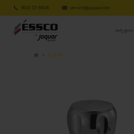
1800 121 6808
service@jaquar.com
ఉత్పత్తులు
పిల్లర్ కాక్