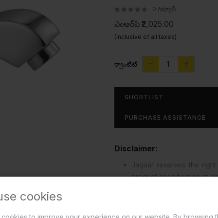
0 రివ్యూస్
ఎంఆర్‌పి
₹2,025.00
(Inclusive of all taxes)
క్వాంటిటీ
SHORTLIST
PURCHASE ASSISTANCE
Disclaimer:
Jaquar reserves the right 
product specification at 
effected in design, devel
use cookies
read more...
cookies to improve your experience on our website. By browsing t