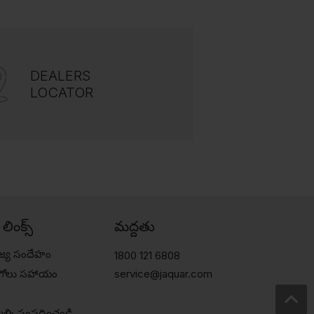
DEALERS
LOCATOR
్ లింక్స్
మద్దతు
జ్య సందేహం
1800 121 6808
ుగోలు సహాయం
service@jaquar.com
ల్ని సంప్రదించండి