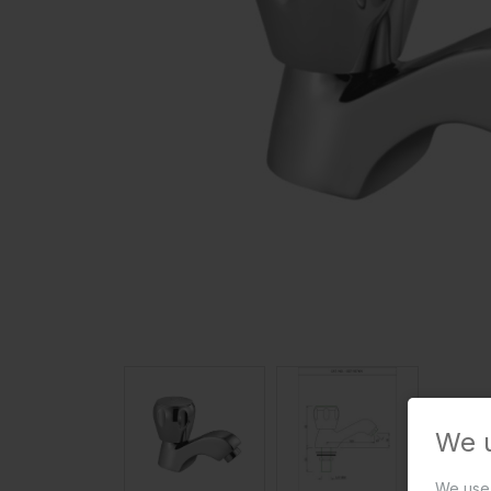
We 
We use 