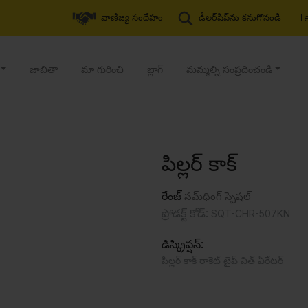
T
వాణిజ్య సందేహం
డీలర్‌షిప్‌ను కనుగొనండి
జాబితా
మా గురించి
బ్లాగ్
మమ్మల్ని సంప్రదించండి
పిల్లర్ కాక్
రేంజ్
సమ్‌థింగ్ స్పెషల్
ప్రోడక్ట్ కోడ్:
SQT-CHR-507KN
డిస్క్రిప్షన్:
పిల్లర్ కాక్ రాకెట్ టైప్ విత్ ఏరేటర్