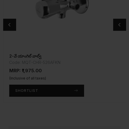
2-వే యాంగిల్ వాల్వ్
స్టెల్లా బాత్ టబ్ స్పౌట్
Code: MQT-CHR-526AFKN
Code: SPE-CHR-107429
MRP: ₹1,975.00
MRP: ₹1,600.00
(Inclusive of all taxes)
(Inclusive of all taxes)
SHORTLIST
SHORTLIST