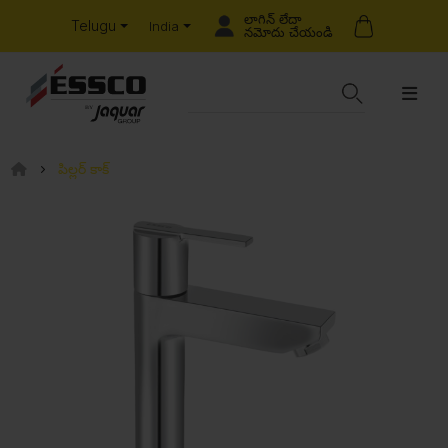
లాగిన్ లేదా
Telugu
India
నమోదు చేయండి
పిల్లర్ కాక్