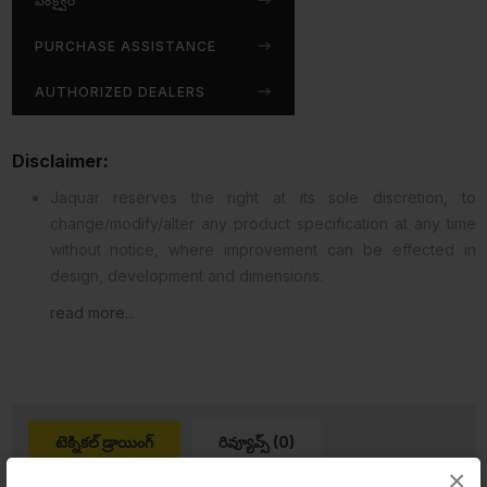
ఎంక్వైర్
PURCHASE ASSISTANCE
AUTHORIZED DEALERS
Disclaimer:
Jaquar reserves the right at its sole discretion, to
change/modify/alter any product specification at any time
without notice, where improvement can be effected in
design, development and dimensions.
read more...
టెక్నికల్ డ్రాయింగ్
రివ్యూవ్స్ (0)
×