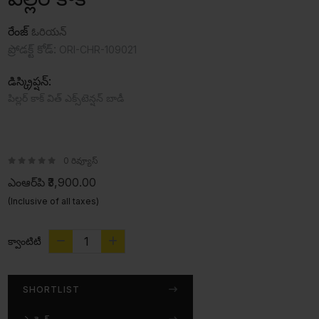
రేంజ్
ఓరియన్
ప్రోడక్ట్ కోడ్:
ORI-CHR-109021
డిస్క్రిప్షన్:
పిల్లర్ కాక్ విత్ ఎక్స్‌టెన్షన్ బాడీ
0 రివ్యూస్
ఎంఆర్‌పి
₹3,900.00
(Inclusive of all taxes)
క్వాంటిటీ
SHORTLIST