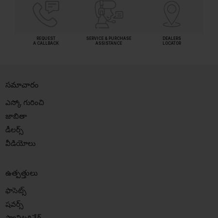
REQUEST
SERVICE & PURCHASE
DEALERS
A CALLBACK
ASSISTANCE
LOCATOR
సమాచారం
ఎస్కో గురించి
జాబితా
డీలర్స్
వీడియోలు
ఉత్పత్తులు
ఫాసెట్స్
షవర్స్
స్యానిటరివేర్