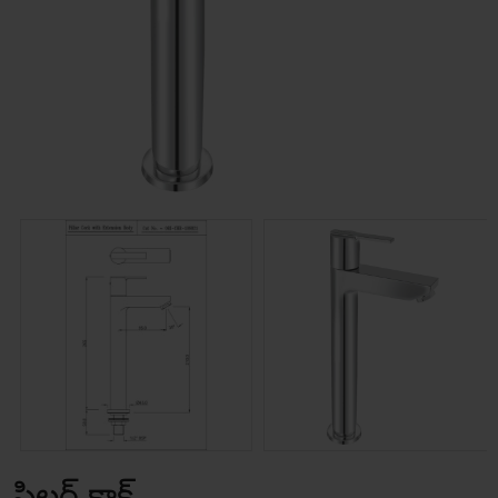
పిల్లర్ కాక్