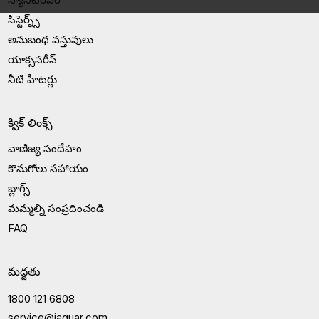
సిస్టెర్న్స్
అనుబంధ వస్తువులు
యాక్ససరీస్
నీటి హీటర్లు
క్విక్ లింక్స్
వాణిజ్య సందేహం
కొనుగోలు సహాయం
బ్లాగ్స్
మమ్మల్ని సంప్రదించండి
FAQ
మద్దతు
1800 121 6808
service@jaquar.com