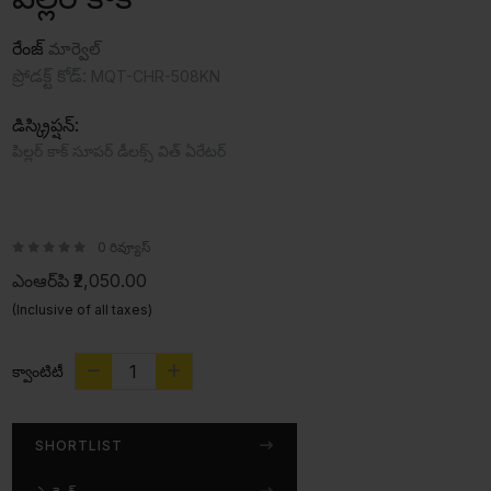
రేంజ్
మార్వెల్
ప్రోడక్ట్ కోడ్:
MQT-CHR-508KN
డిస్క్రిప్షన్:
పిల్లర్ కాక్ సూపర్ డీలక్స్ విత్ ఏరేటర్‌
0 రివ్యూస్
ఎంఆర్‌పి
₹2,050.00
(Inclusive of all taxes)
క్వాంటిటీ
SHORTLIST