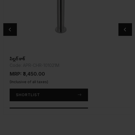
పిల్లర్ కాక్
బిబ్ కాక్
Code: APR-CHR-101021M
Code: APR-CHR-101037
MRP: ₹3,450.00
MRP: ₹1,575.00
(Inclusive of all taxes)
(Inclusive of all taxes)
SHORTLIST
SHORTLIST