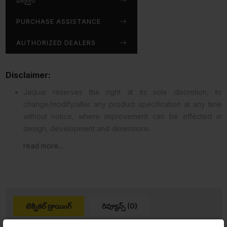
ఎంక్వైర్
PURCHASE ASSISTANCE
AUTHORIZED DEALERS
Disclaimer:
Jaquar reserves the right at its sole discretion, to
change/modify/alter any product specification at any time
without notice, where improvement can be effected in
design, development and dimensions.
read more...
టెక్నికల్ డ్రాయింగ్
రివ్యూవ్స్ (0)