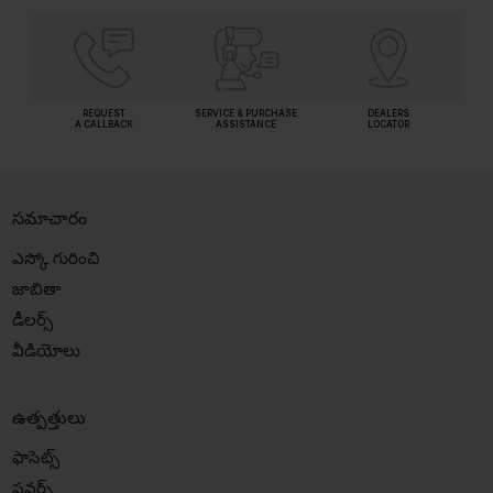
REQUEST
SERVICE & PURCHASE
DEALERS
A CALLBACK
ASSISTANCE
LOCATOR
సమాచారం
ఎస్కో గురించి
జాబితా
డీలర్స్
వీడియోలు
ఉత్పత్తులు
ఫాసెట్స్
షవర్స్