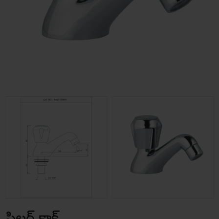
పిల్లర్ కాక్