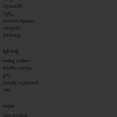
స్యానిటరివేర్
సిస్టెర్న్స్
అనుబంధ వస్తువులు
యాక్ససరీస్
నీటి హీటర్లు
క్విక్ లింక్స్
వాణిజ్య సందేహం
కొనుగోలు సహాయం
బ్లాగ్స్
మమ్మల్ని సంప్రదించండి
FAQ
మద్దతు
1800 121 6808