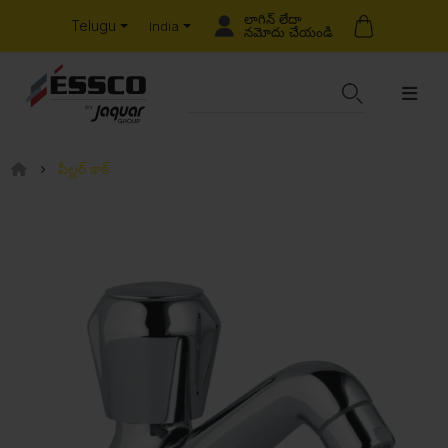
లాగిన్ లేదా
Telugu
India
నమోదు చేయండి
పిల్లర్ కాక్