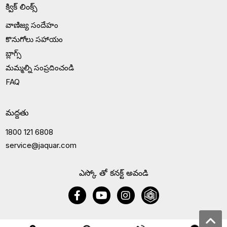
క్విక్ లింక్స్
వాణిజ్య సందేహం
కొనుగోలు సహాయం
బ్లాగ్స్
మమ్మల్ని సంప్రదించండి
FAQ
మద్దతు
1800 121 6808
service@jaquar.com
ఎస్కో తో కనక్ట్ అవండి