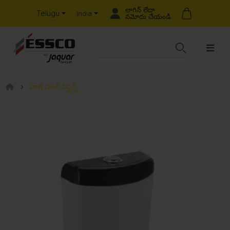
లాగిన్ లేదా
Telugu
India
నమోదు చేయండి
వాల్ హంగ్ సిస్టెర్న్