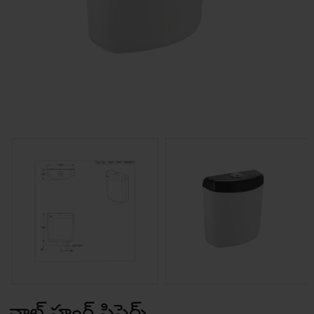
వాల్ హంగ్ సిస్టెర్న్