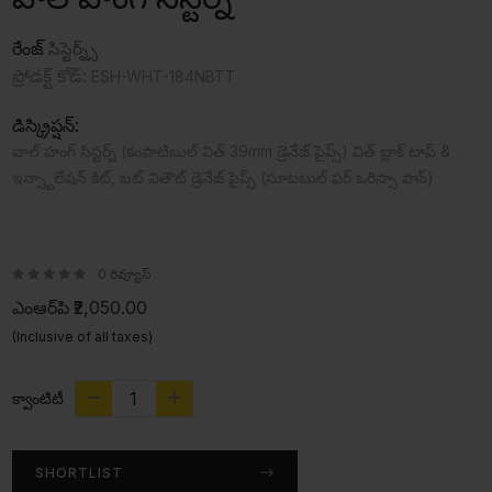
రేంజ్
సిస్టెర్న్స్
ప్రోడక్ట్ కోడ్:
ESH-WHT-184NBTT
డిస్క్రిప్షన్:
వాల్ హంగ్ సిస్టర్న్ (కంపాటిబుల్ విత్ 39mm డ్రెనేజ్ పైప్స్) విత్ బ్లాక్ టాప్ &
ఇన్స్టాలేషన్ కిట్, బట్ వితౌట్ డ్రెనేజ్ పైప్స్ (సూటబుల్ ఫర్ ఒరిస్సా పాన్)
0 రివ్యూస్
ఎంఆర్‌పి
₹2,050.00
(Inclusive of all taxes)
క్వాంటిటీ
SHORTLIST