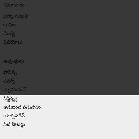
సమాచారం
ఎస్కో గురించి
జాబితా
డీలర్స్
వీడియోలు
ఉత్పత్తులు
ఫాసెట్స్
షవర్స్
స్యానిటరివేర్
సిస్టెర్న్స్
అనుబంధ వస్తువులు
యాక్ససరీస్
నీటి హీటర్లు