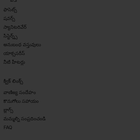
ఫాసెట్స్
షవర్స్
స్యానిటరివేర్
సిస్టెర్న్స్
అనుబంధ వస్తువులు
యాక్ససరీస్
నీటి హీటర్లు
క్విక్ లింక్స్
వాణిజ్య సందేహం
కొనుగోలు సహాయం
బ్లాగ్స్
మమ్మల్ని సంప్రదించండి
FAQ