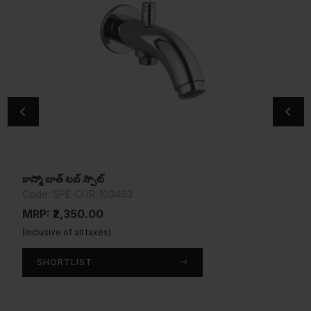
కాస్మో బాత్ టబ్ స్పౌట్
వాల్ మిక్సర్ నాన్-టెలిఫోనిక్ షవర్ సిస్టమ్
Code: SPE-CHR-103463
Code: MQT-CHR-520KN
MRP: ₹2,350.00
MRP: ₹4,650.00
(Inclusive of all taxes)
(Inclusive of all taxes)
SHORTLIST
SHORTLIST