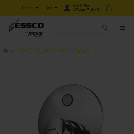
లాగిన్ లేదా
Telugu
India
నమోదు చేయండి
ఎక్స్‌పోజ్డ్ పార్ట్స్ కిట్ ఆఫ్ సింగిల్ లివర్ డైవర్టర్