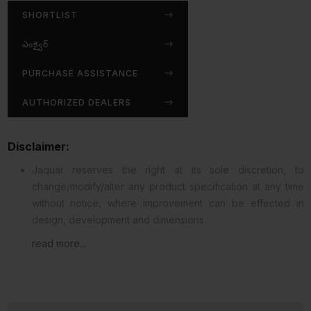
SHORTLIST
ఎంక్వైర్
PURCHASE ASSISTANCE
AUTHORIZED DEALERS
Disclaimer:
Jaquar reserves the right at its sole discretion, to
change/modify/alter any product specification at any time
without notice, where improvement can be effected in
design, development and dimensions.
read more...