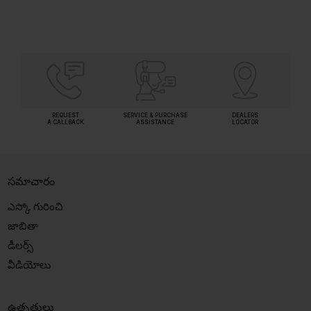
REQUEST
SERVICE & PURCHASE
DEALERS
A CALLBACK
ASSISTANCE
LOCATOR
సమాచారం
ఎస్కో గురించి
జాబితా
డీలర్స్
వీడియోలు
ఉత్పత్తులు