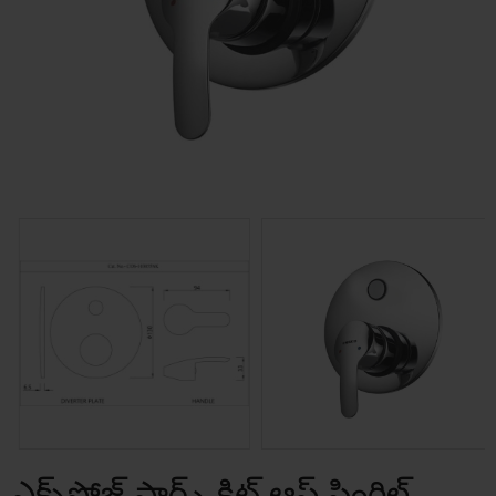
ఎక్స్‌పోజ్డ్ పార్ట్స్ కిట్ ఆఫ్ సింగిల్