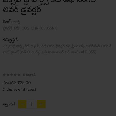
లివర్ డైవర్టర్
రేంజ్
కాస్మో
ప్రోడక్ట్ కోడ్:
COS-CHR-103055NK
డిస్క్రిప్షన్:
ఎక్స్‌పోజ్డ్ పార్ట్స్ కిట్ ఆఫ్ సింగిల్ లివర్ డైవర్టర్ కన్సిస్టింగ్ ఆఫ్ ఆపరేటింగ్ లివర్ &
వాల్ ఫ్లాంజ్ (విత్ O-రింగ్స్) ఓన్లీ (సూటబుల్ ఫర్ ఐటమ్ ALE-055)
0 రివ్యూస్
ఎంఆర్‌పి
₹725.00
(Inclusive of all taxes)
క్వాంటిటీ