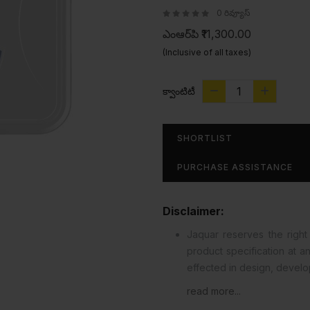
0 రివ్యూస్
ఎంఆర్‌పి
₹11,300.00
(Inclusive of all taxes)
క్వాంటిటీ
SHORTLIST
PURCHASE ASSISTANCE
Disclaimer:
Jaquar reserves the right 
product specification at 
effected in design, devel
read more...