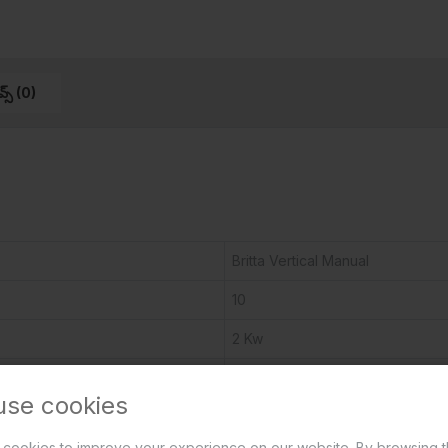
వ్స్ (0)
Britta Vertical Manual
10
2 Kw
230/50Hz
use cookies
25ºC to 75ºC
cookies to improve your experience on our website. By browsing t