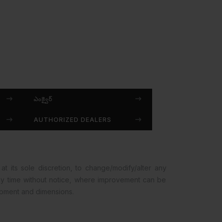
ఎంక్వైర్
AUTHORIZED DEALERS
at its sole discretion, to change/modify/alter any
any time without notice, where improvement can be
opment and dimensions.