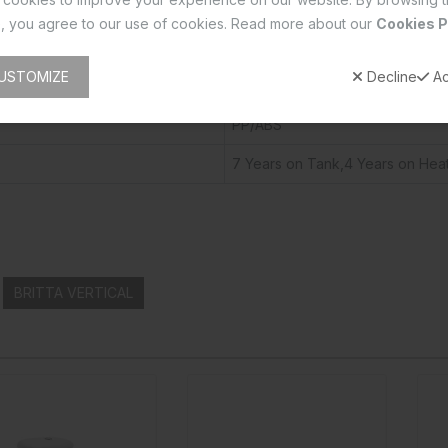
390x410x300mm
, you agree to our use of cookies. Read more about our
Cookies P
0.8
USTOMIZE
Decline
Ac
12.7/1/2"
PP/ABS
7 Years on Tank,4 Years on Hea
BRITTA VERTICAL