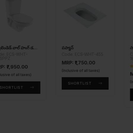
ఎక్స్‌టెండెడ్ వాల్ హంగ్ డబ్ల్యూసీ
పప్యాన్
స్మార్ట్ వాల్ హంగ
WHT-
Code: ECS-WHT-455
Code: ES
184NT
MRP: ₹1,750.00
0.00
(Inclusive of all taxes)
MRP: ₹2,
ll taxes)
(Inclusive of
SHORTLIST
ST
SHORT