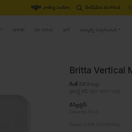
T
వాణిజ్య సందేహం
డీలర్‌షిప్‌ను కనుగొనండి
జాబితా
మా గురించి
బ్లాగ్
మమ్మల్ని సంప్రదించండి
Britta Vertical 
రేంజ్
నీటి హీటర్లు
ప్రోడక్ట్ కోడ్:
BRT-WHT-V015
డిస్క్రిప్షన్:
Capacity: 10 Ltr.
Power: 2 KW (230V/50Hz)