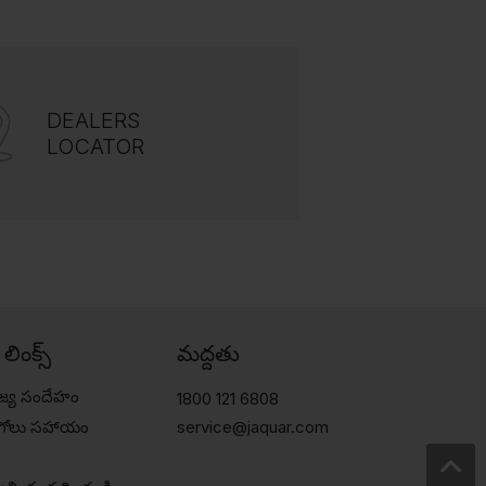
DEALERS
LOCATOR
్ లింక్స్
మద్దతు
జ్య సందేహం
1800 121 6808
ుగోలు సహాయం
service@jaquar.com