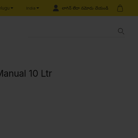
elugu
లాగిన్ లేదా నమోదు చేయండి
India
Manual 10 Ltr