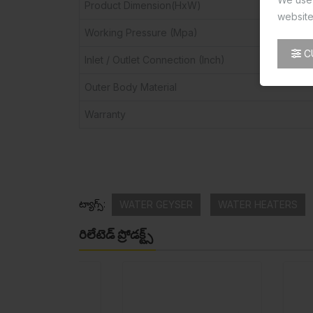
Product Dimension(HxW)
website
Working Pressure (Mpa)
C
Inlet / Outlet Connection (Inch)
Outer Body Material
Warranty
ట్యాగ్స్:
WATER GEYSER
WATER HEATERS
రిలేటెడ్ ప్రోడక్ట్స్