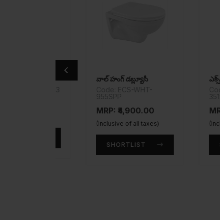
వాల్ హంగ్ డబ్ల్యూసీ
R-101273
Code: ECS-WHT-
Code: ECS-
955SPP
351SPPZ
00
MRP: ₹4,900.00
MRP: ₹7,95
taxes)
(Inclusive of all taxes)
(Inclusive of a
T
SHORTLIST
SHORTLI