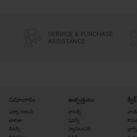
SERVICE & PURCHASE
ASSISTANCE
సమాచారం
ఉత్పత్తులు
క్విక
ఎస్కో గురించి
ఫాసెట్స్
వాణి
జాబితా
షవర్స్
కొన
డీలర్స్
స్యానిటరివేర్
బ్లాగ్స్