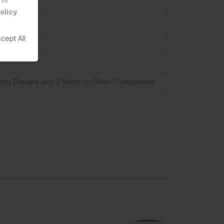
olicy
.
cept All
ting Element and 2 Years on Other Components