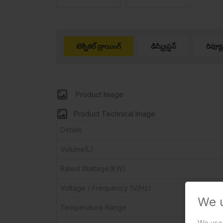
టెక్నికల్ డ్రాయింగ్
డిస్క్రిప్షన్
రివ్యూ
Product Image
Product Technical Image
Details
Volume(L)
Rated Wattage(KW)
Voltage / Frequency (V/Hz)
We 
Temperature Range
We use 