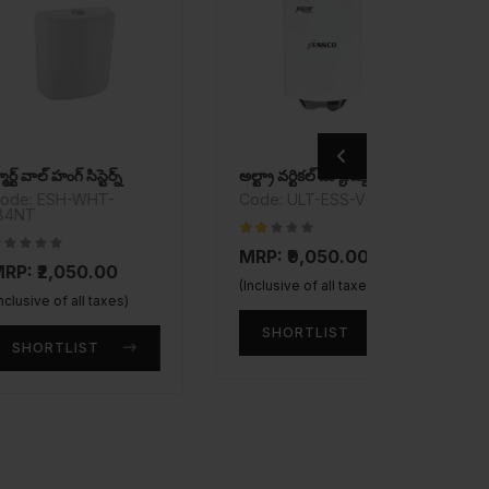
్ సిస్టెర్న్
అల్ట్రా వర్టికల్ మ్యాన్యుఅల్ 10 లీటర్
వాల్ మిక్సర
H-WHT-
Code: ULT-ESS-V010
Code: A
MRP: ₹7
MRP: ₹9,050.00
(Inclusive 
050.00
(Inclusive of all taxes)
 all taxes)
SHOR
SHORTLIST
LIST