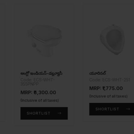
న్-డబ్ల్యూసీ
యూరినల్
వాల్ హంగ్ 
S-WHT-
Code: ECS-WHT-251
Code: O
105953S
MRP: ₹1,775.00
300.00
MRP: ₹7
(Inclusive of all taxes)
 all taxes)
(Inclusive 
SHORTLIST
LIST
SHOR