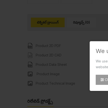
టెక్నికల్ డ్రాయింగ్
రివ్యూవ్స్ (0)
Product 2D PDF
We 
Product 2D CAD
We use 
Product Data Sheet
website
Product Image
C
Product Technical Image
రిలేటెడ్ ప్రోడక్ట్స్