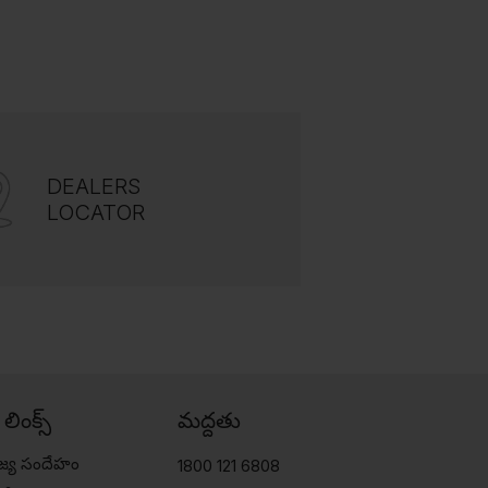
DEALERS
LOCATOR
్ లింక్స్
మద్దతు
జ్య సందేహం
1800 121 6808