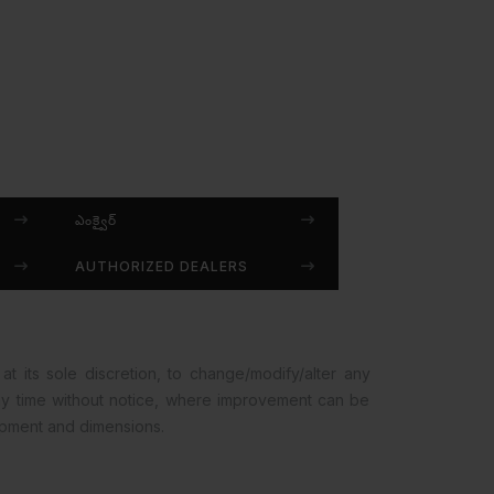
ఎంక్వైర్
AUTHORIZED DEALERS
at its sole discretion, to change/modify/alter any
any time without notice, where improvement can be
opment and dimensions.