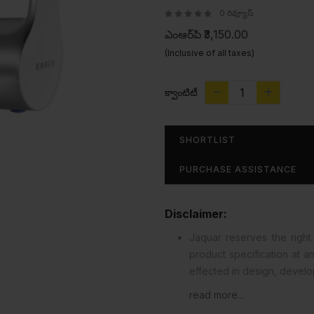
0 రివ్యూస్
ఎంఆర్‌పి
₹3,150.00
(Inclusive of all taxes)
క్వాంటిటీ
SHORTLIST
PURCHASE ASSISTANCE
Disclaimer:
Jaquar reserves the right 
product specification at 
effected in design, devel
read more...