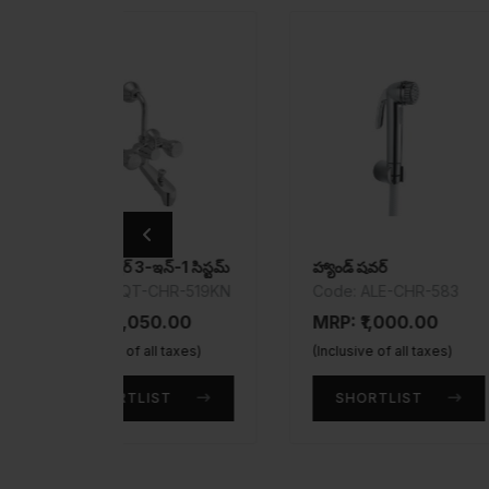
ఇన్-1 సిస్టమ్
హ్యాండ్ షవర్
ఆంగ్లో ఇండియ
CHR-519KN
Code: ALE-CHR-583
Code: EC
355PNPP
50.00
MRP: ₹1,000.00
MRP: ₹6,
ll taxes)
(Inclusive of all taxes)
(Inclusive of
ST
SHORTLIST
SHORT