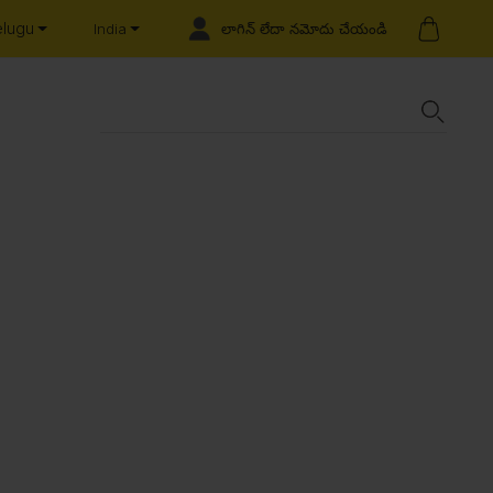
elugu
లాగిన్ లేదా నమోదు చేయండి
India