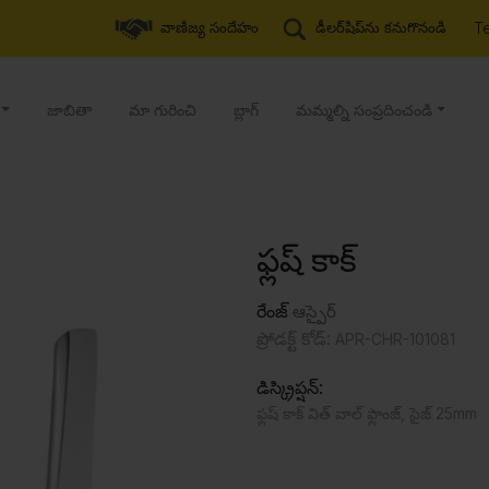
T
వాణిజ్య సందేహం
డీలర్‌షిప్‌ను కనుగొనండి
జాబితా
మా గురించి
బ్లాగ్
మమ్మల్ని సంప్రదించండి
ఫ్లష్ కాక్
రేంజ్
ఆస్పైర్
ప్రోడక్ట్ కోడ్:
APR-CHR-101081
డిస్క్రిప్షన్:
ఫ్లష్ కాక్ విత్ వాల్ ఫ్లాంజ్, సైజ్ 25mm