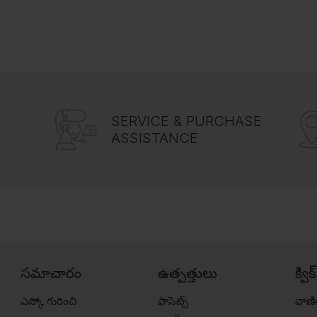
SERVICE & PURCHASE
ASSISTANCE
సమాచారం
ఉత్పత్తులు
క్విక
ఎస్కో గురించి
ఫాసెట్స్
వాణి