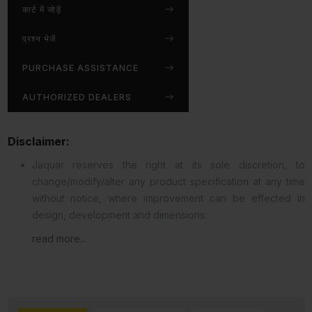
कार्ट में जोड़ें
प्रश्न भेजें
PURCHASE ASSISTANCE
AUTHORIZED DEALERS
Disclaimer:
Jaquar reserves the right at its sole discretion, to
change/modify/alter any product specification at any time
without notice, where improvement can be effected in
design, development and dimensions.
read more...