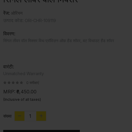
रेंज:
ओरियन
उत्पाद कोड:
ORI-CHR-109119
विवरण:
सिंगल लीवर वॉल मिक्सर विथ प्रॉविज़न ऑफ़ हैंड शॉवर, बट विथाउट हैंड शॉवर
वारंटी:
Unmatched Warranty
0 समीक्षाएं
MRP:
₹6,450.00
(Inclusive of all taxes)
संख्या