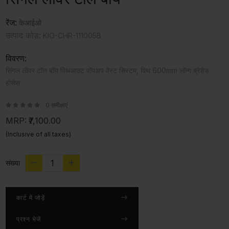
रेंज:
केआईओ
उत्पाद कोड:
KIO-CHR-111005B
विवरण:
सिंगल लीवर टॉल बॉय विथआउट पॉपअप वेस्ट सिस्टम, विथ 600mm लॉन्ग ब्रेडेड
होसेस
0 समीक्षाएं
MRP:
₹7,100.00
(Inclusive of all taxes)
संख्या
कार्ट में जोड़ें
प्रश्न भेजें