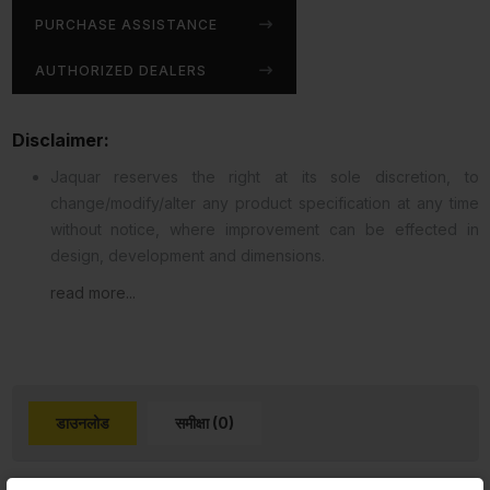
PURCHASE ASSISTANCE
AUTHORIZED DEALERS
Disclaimer:
Jaquar reserves the right at its sole discretion, to
change/modify/alter any product specification at any time
without notice, where improvement can be effected in
design, development and dimensions.
read more...
डाउनलोड
समीक्षा (0)