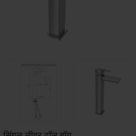
सिंगल लीवर टॉल बॉय