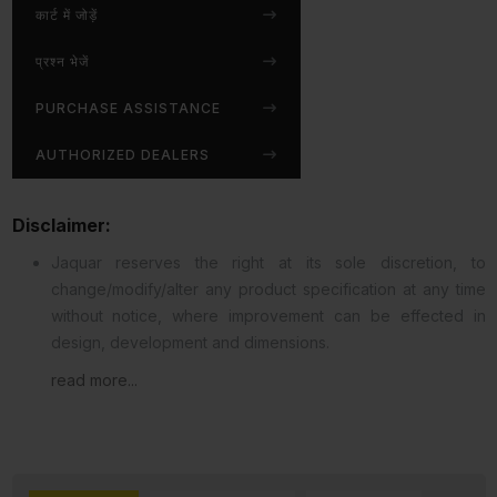
कार्ट में जोड़ें
प्रश्न भेजें
PURCHASE ASSISTANCE
AUTHORIZED DEALERS
Disclaimer:
Jaquar reserves the right at its sole discretion, to
change/modify/alter any product specification at any time
without notice, where improvement can be effected in
design, development and dimensions.
read more...