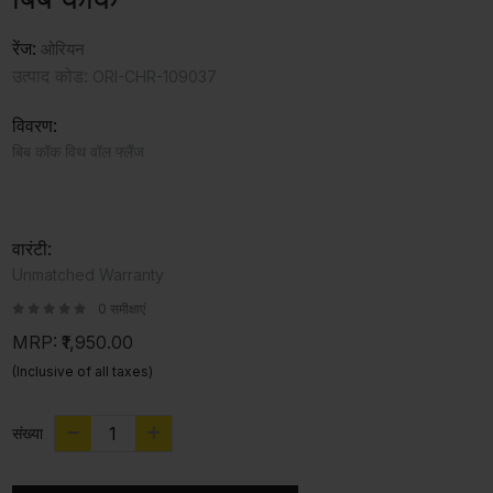
रेंज:
ओरियन
उत्पाद कोड:
ORI-CHR-109037
विवरण:
बिब कॉक विथ वॉल फ्लैंज
वारंटी:
Unmatched Warranty
0 समीक्षाएं
MRP:
₹1,950.00
(Inclusive of all taxes)
संख्या