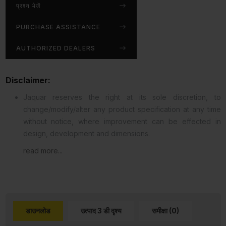
प्रश्न भेजें
PURCHASE ASSISTANCE
AUTHORIZED DEALERS
Disclaimer:
Jaquar reserves the right at its sole discretion, to
change/modify/alter any product specification at any time
without notice, where improvement can be effected in
design, development and dimensions.
read more...
डाउनलोड
उत्पाद 3 डी दृश्य
समीक्षा (0)