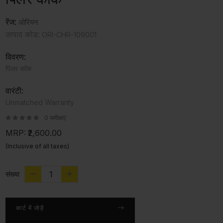
रेंज:
ओरियन
उत्पाद कोड:
ORI-CHR-109001
विवरण:
पिलर कॉक
वारंटी:
Unmatched Warranty
0 समीक्षाएं
MRP:
₹2,600.00
(Inclusive of all taxes)
संख्या
कार्ट में जोड़ें