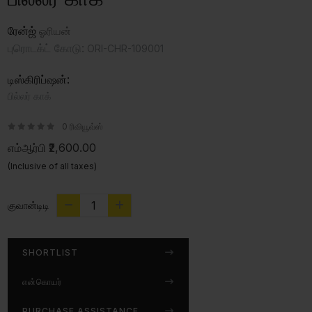
ரேன்ஜ்
ஓரியன்
புரொடக்ட் கோடு:
ORI-CHR-109001
டிஸ்கிரிப்ஷன்:
பில்லர் காக்
0 ரிவியூவ்ஸ்
எம்ஆர்பி
₹2,600.00
(Inclusive of all taxes)
குவான்டிடி
SHORTLIST
என்கொயர்
PURCHASE ASSISTANCE