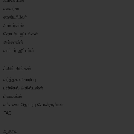
ஃபாஸெட்ஸ்
ஷாவர்ஸ்
சானிடரிவேர்
சிஸ்டர்ன்ஸ்
தொடர்பு ஐட்டங்கள்
அக்சஸரீஸ்
வாட்டர் ஹீட்டர்ஸ்
க்விக் லிங்க்ஸ்
வர்த்தக விசாரிப்பு
பர்ச்சேஸ் அசிஸ்டன்ஸ்
பிளாஃக்ஸ்
எங்களை தொடர்பு கொள்ளுங்கள்
FAQ
ஆதரவு