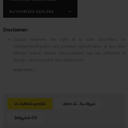
AUTHORIZED DEALERS
Disclaimer:
Jaquar reserves the right at its sole discretion, to
change/modify/alter any product specification at any time
without notice, where improvement can be effected in
design, development and dimensions.
read more...
டெக்னிகல் டிராயிங்
புரொடக்ட் 3டி வியூவ்
ரிவியூவ்ஸ் (0)