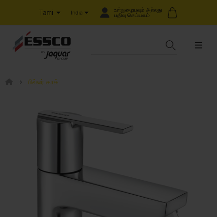
உள்நுழையவும் அல்லது
Tamil
India
பதிவு செய்யவும்
பில்லர் காக்