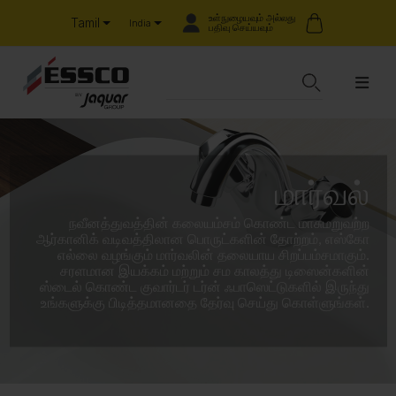
உள்நுழையவும் அல்லது
Tamil
India
பதிவு செய்யவும்
மார்வல்
நவீனத்துவத்தின் கலையம்சம் கொண்ட மாசுமறுவற்ற
ஆர்கானிக் வடிவத்திலான பொருட்களின் தோற்றம், எஸ்கோ
எல்லை வழங்கும் மார்வலின் தலையாய சிறப்பம்சமாகும்.
சரளமான இயக்கம் மற்றும் சம காலத்து டிஸைன்களின்
ஸ்டைல் கொண்ட குவார்டர் டர்ன் ஃபாஸெட்டுகளில் இருந்து
உங்களுக்கு பிடித்தமானதை தேர்வு செய்து கொள்ளுங்கள்.