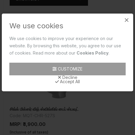
×
We use cookies
We use cookies to improve your experience on our
website. By browsing this website, you agree to our use
of cookies. Read more about our
Cookies Policy
.
CUSTOMIZE
Decline
Accept All
சிங்க் மிக்ஸர் வித் ஸ்விங்கிங் பைப் ஸ்பவுட்
Code: MQT-CHR-527S
MRP: ₹3,900.00
(Inclusive of all taxes)