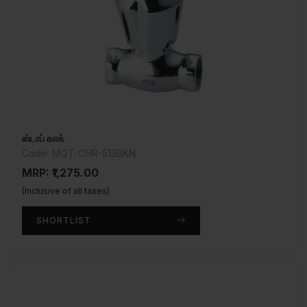
ஸ்டாப் காக்
Code: MQT-CHR-513BKN
MRP: ₹1,275.00
(Inclusive of all taxes)
SHORTLIST