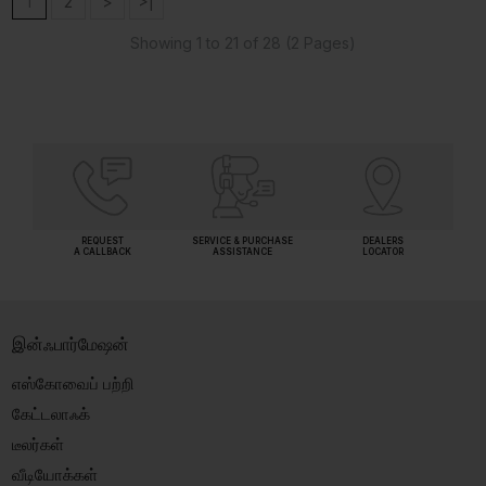
1
2
>
>|
Showing 1 to 21 of 28 (2 Pages)
REQUEST
SERVICE & PURCHASE
DEALERS
A CALLBACK
ASSISTANCE
LOCATOR
இன்ஃபார்மேஷன்
எஸ்கோவைப் பற்றி
கேட்டலாஃக்
டீலர்கள்
வீடியோக்கள்