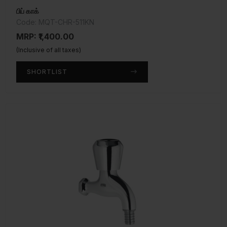
பிப் காக்
Code: MQT-CHR-511KN
MRP: ₹1,400.00
(Inclusive of all taxes)
SHORTLIST