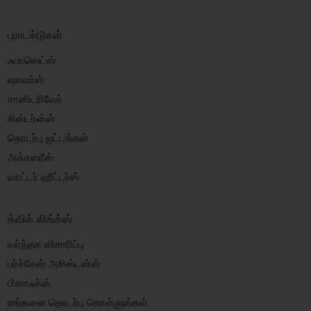
புராடக்டுகள்
ஃபாஸெட்ஸ்
ஷாவர்ஸ்
சானிடரிவேர்
சிஸ்டர்ன்ஸ்
தொடர்பு ஐட்டங்கள்
அக்சஸரீஸ்
வாட்டர் ஹீட்டர்ஸ்
க்விக் லிங்க்ஸ்
வர்த்தக விசாரிப்பு
பர்ச்சேஸ் அசிஸ்டன்ஸ்
பிளாஃக்ஸ்
எங்களை தொடர்பு கொள்ளுங்கள்