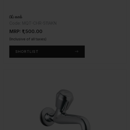
பிப் காக்
Code: MQT-CHR-511AKN
MRP: ₹1,500.00
(Inclusive of all taxes)
SHORTLIST