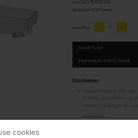
எம்ஆர்பி
₹1,850.00
(Inclusive of all taxes)
குவான்டிடி
SHORTLIST
PURCHASE ASSISTANCE
Disclaimer:
Jaquar reserves the right 
product specification at 
effected in design, devel
read more...
use cookies