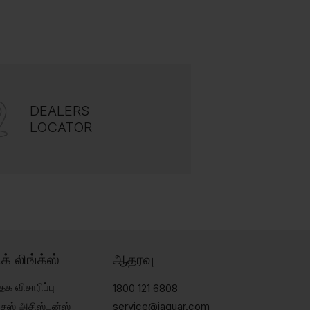
DEALERS
LOCATOR
ிக் லிங்க்ஸ்
ஆதரவு
தக விசாரிப்பு
1800 121 6808
்சேஸ் அசிஸ்டன்ஸ்
service@jaquar.com