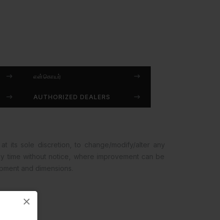
என்கொயர்
AUTHORIZED DEALERS
at its sole discretion, to change/modify/alter any
any time without notice, where improvement can be
opment and dimensions.
×