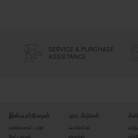
SERVICE & PURCHASE
ASSISTANCE
இன்ஃபார்மேஷன்
புராடக்டுகள்
க்வ
எஸ்கோவைப் பற்றி
ஃபாஸெட்ஸ்
வர்த்
கேட்டலாஃக்
ஷாவர்ஸ்
பர்ச