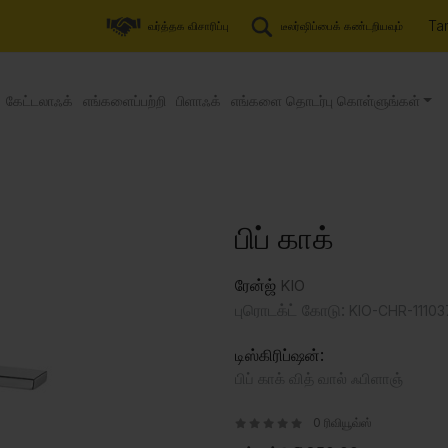
Tam
வர்த்தக விசாரிப்பு
டீலர்ஷிப்பைக் கண்டறியவும்
கேட்டலாஃக்
எங்களைப்பற்றி
பிளாஃக்
எங்களை தொடர்பு கொள்ளுங்கள்
பிப் காக்
ரேன்ஜ்
KIO
புரொடக்ட் கோடு:
KIO-CHR-11103
டிஸ்கிரிப்ஷன்:
பிப் காக் வித் வால் ஃபிளாஞ்
0 ரிவியூவ்ஸ்