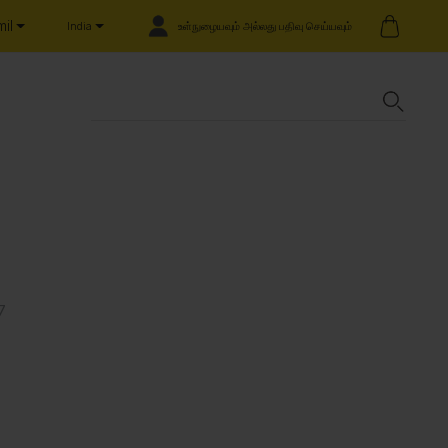
il
உள்நுழையவும் அல்லது பதிவு செய்யவும்
India
7