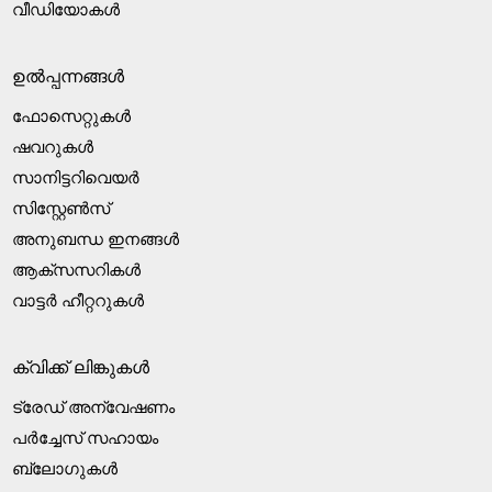
വീഡിയോകൾ
ഉൽപ്പന്നങ്ങൾ
ഫോസെറ്റുകൾ
ഷവറുകൾ
സാനിട്ടറിവെയർ
സിസ്റ്റേൺസ്
അനുബന്ധ ഇനങ്ങൾ
ആക്‌സസറികൾ
വാട്ടർ ഹീറ്ററുകൾ
ക്വിക്ക് ലിങ്കുകൾ
ട്രേഡ് അന്വേഷണം
പർച്ചേസ് സഹായം
ബ്ലോഗുകൾ