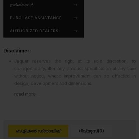
ഇൻക്വൈർ
PURCHASE ASSISTANCE
AUTHORIZED DEALERS
Disclaimer:
Jaquar reserves the right at its sole discretion, to
change/modify/alter any product specification at any time
without notice, where improvement can be effected in
design, development and dimensions.
read more...
ടെക്നിക്കൽ ഡ്രോയിങ്
റിവ്യൂസ്(0)