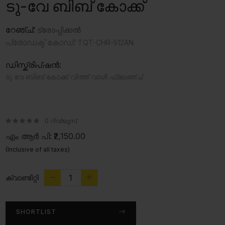
ടു-വേ ബിബ് കോക്ക്
റേഞ്ച്:
ട്രോപ്പിക്കൽ
പ്രോഡക്ട് കോഡ്:
TQT-CHR-512AN
ഡിസ്ക്രിപ്ഷൻ:
ടു വേ ബിബ് കോക്ക് വിത്ത് വാൾ ഫ്ലേഞ്ച്
0 റിവ്യൂസ്
എം ആർ പി:
₹2,150.00
(Inclusive of all taxes)
ക്വാണ്ടിറ്റി
SHORTLIST