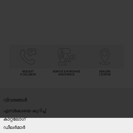
SHORTLIST
REQUEST
SERVICE & PURCHASE
DEALERS
A CALLBACK
ASSISTANCE
LOCATOR
വിവരങ്ങൾ
എസ്‍കോയെ കുറിച്ച്
കാറ്റലോഗ്
ഡീലർമാർ