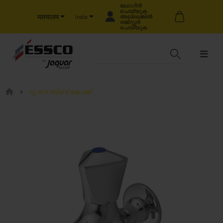
ലോഗിൻ
ചെയ്യുക
मलयालम
അല്ലെങ്കിൽ
India
രജിസ്റ്റർ
ചെയ്യുക
ടു-വേ ബിബ് കോക്ക്