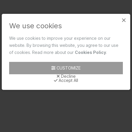
×
We use cookies
We use cookies to improve your experience on our
website. By browsing this website, you agree to our use
ഫ്ലഷ് കോക്ക്
of cookies. Read more about our
Cookies Policy
.
Code: ORI-CHR-109081
MRP: ₹3,200.00
CUSTOMIZE
(Inclusive of all taxes)
Decline
Accept All
SHORTLIST