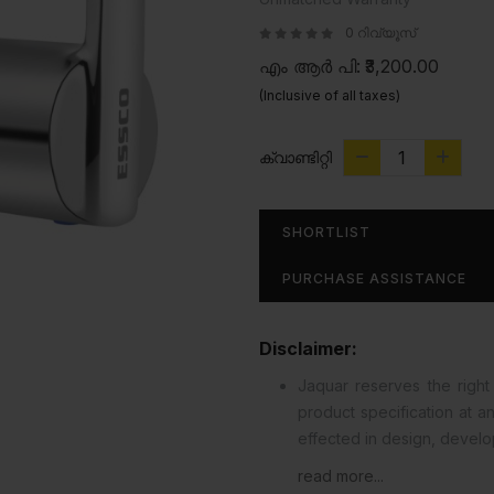
0 റിവ്യൂസ്
എം ആർ പി:
₹3,200.00
(Inclusive of all taxes)
ക്വാണ്ടിറ്റി
SHORTLIST
PURCHASE ASSISTANCE
Disclaimer:
Jaquar reserves the right 
product specification at 
effected in design, devel
read more...