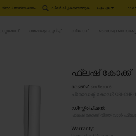
मलयालम
India
ട്രേഡ് അന്വേഷണം
ഡീലർഷിപ്പ് കണ്ടെത്തുക
കാറ്റലോഗ്
ഞങ്ങളെ കുറിച്ച്
ബ്ലോഗ്
ഞങ്ങളെ ബന്ധപ്പ
ഫ്ലഷ് കോക്ക്
റേഞ്ച്:
ഓറിയാൻ
പ്രോഡക്ട് കോഡ്:
ORI-CHR-
ഡിസ്ക്രിപ്ഷൻ:
ഫ്ലഷ് കോക്ക് വിത്ത് വാൾ ഫ്
Warranty:
Unmatched Warranty