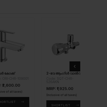
ക്ക്
2-വേ ആംഗിൾ വാൽവ്
ടു-വേ ബി
-CHR-109001
Code: SQT-CHR-
Code: T
526AKN
600.00
MRP: ₹2
MRP: ₹1,925.00
 all taxes)
(Inclusive 
(Inclusive of all taxes)
LIST
SHOR
SHORTLIST