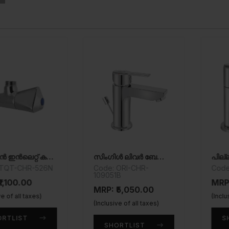
ബേസിൻ ഇൻലെറ്റ് കണക്ഷൻ
സിംഗിൾ ലിവർ ബേസിൻ മിക്സർ
പില്ലർ കോ
CHR-526N
Code: ORI-CHR-
Code: ORI
109051B
0.00
MRP: ₹2,
MRP: ₹5,050.00
ll taxes)
(Inclusive of
(Inclusive of all taxes)
ST
SHORT
SHORTLIST