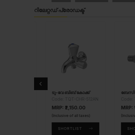
റിലേറ്റഡ് പ്രോഡക്ട്
 വാൽവ്
ടു-വേ ബിബ് കോക്ക്
HR-
Code: TQT-CHR-512AN
Code: TQT-
MRP: ₹2,150.00
MRP: ₹1,10
.00
(Inclusive of all taxes)
(Inclusive of a
taxes)
SHORTLIST
SHORTLI
T