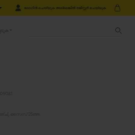
ലോഗിൻ ചെയ്യുക അല്ലെങ്കിൽ രജിസ്റ്റർ ചെയ്യുക
െടുക
109081
ലേഞ്ച്, സൈസ് 25mm