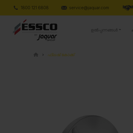
1800 121 6808
service@jaquar.com
ഉൽപ്പന്നങ്ങൾ
ഫ്ലഷ് കോക്ക്