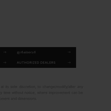
ഇൻക്വൈർ
AUTHORIZED DEALERS
at its sole discretion, to change/modify/alter any
any time without notice, where improvement can be
opment and dimensions.