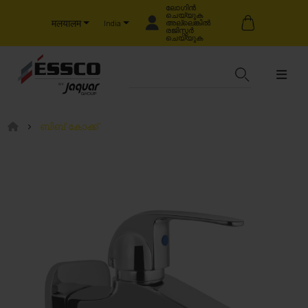
ലോഗിൻ
ചെയ്യുക
मलयालम
അല്ലെങ്കിൽ
India
രജിസ്റ്റർ
ചെയ്യുക
ബിബ് കോക്ക്