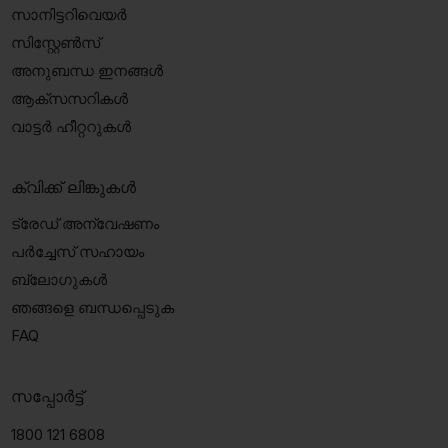
സാനിട്ടറിവെയർ
സിസ്റ്റേൺസ്
അനുബന്ധ ഇനങ്ങൾ
ആക്‌സസറികൾ
വാട്ടർ ഹീറ്ററുകൾ
ക്വിക്ക് ലിങ്കുകൾ
ട്രേഡ് അന്വേഷണം
പർച്ചേസ് സഹായം
ബ്ലോഗുകൾ
ഞങ്ങളെ ബന്ധപ്പെടുക
FAQ
സപ്പോർട്ട്
1800 121 6808