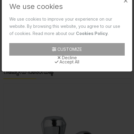
×
We use cookies
Product 2D PDF
We use cookies to improve your experience on our
Product 2D CAD
website. By browsing this website, you agree to our use
of cookies. Read more about our
Cookies Policy
.
Product Data Sheet
Product Image
CUSTOMIZE
Decline
Product Technical Image
Accept All
റിലേറ്റഡ് പ്രോഡക്ട്