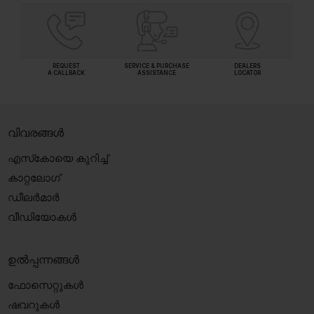
REQUEST
SERVICE & PURCHASE
DEALERS
A CALLBACK
ASSISTANCE
LOCATOR
വിവരങ്ങൾ
എസ്‍കോയെ കുറിച്ച്
കാറ്റലോഗ്
ഡീലർമാർ
വീഡിയോകൾ
ഉൽപ്പന്നങ്ങൾ
ഫോസെറ്റുകൾ
ഷവറുകൾ