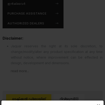
ഇൻക്വൈർ
PURCHASE ASSISTANCE
AUTHORIZED DEALERS
Disclaimer:
Jaquar reserves the right at its sole discretion, to
change/modify/alter any product specification at any time
without notice, where improvement can be effected in
design, development and dimensions.
read more...
ടെക്നിക്കൽ ഡ്രോയിങ്
റിവ്യൂസ്(0)