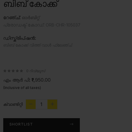
ബിബ് കോക്ക്
റേഞ്ച്:
ഓർബിറ്റ്
പ്രോഡക്ട് കോഡ്:
ORB-CHR-105037
ഡിസ്ക്രിപ്ഷൻ:
ബിബ് കോക്ക് വിത്ത് വാൾ ഫ്ലേഞ്ച്
0 റിവ്യൂസ്
എം ആർ പി:
₹1,950.00
(Inclusive of all taxes)
ക്വാണ്ടിറ്റി
SHORTLIST