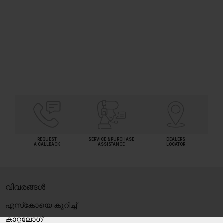
(Inclusive of all taxes)
SHORTLIST
REQUEST
SERVICE & PURCHASE
DEALERS
A CALLBACK
ASSISTANCE
LOCATOR
വിവരങ്ങൾ
എസ്‍കോയെ കുറിച്ച്
കാറ്റലോഗ്