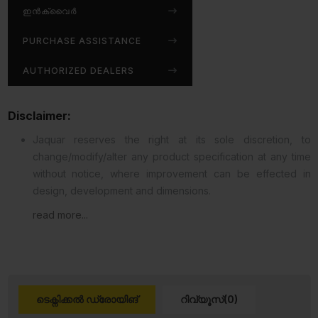
ഇൻക്വൈർ
PURCHASE ASSISTANCE
AUTHORIZED DEALERS
Disclaimer:
Jaquar reserves the right at its sole discretion, to
change/modify/alter any product specification at any time
without notice, where improvement can be effected in
design, development and dimensions.
read more...
ടെക്നിക്കൽ ഡ്രോയിങ്
റിവ്യൂസ്(0)