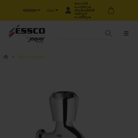
ലോഗിൻ
ചെയ്യുക
मलयालम
അല്ലെങ്കിൽ
India
രജിസ്റ്റർ
ചെയ്യുക
ബിബ് കോക്ക്