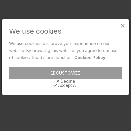
×
We use cookies
We use cookies to improve your experience on our
website. By browsing this website, you agree to our use
of cookies. Read more about our
Cookies Policy
.
ബിബ് കോക്ക്
Code: ORB-CHR-105037
CUSTOMIZE
MRP: ₹1,950.00
Decline
(Inclusive of all taxes)
Accept All
SHORTLIST