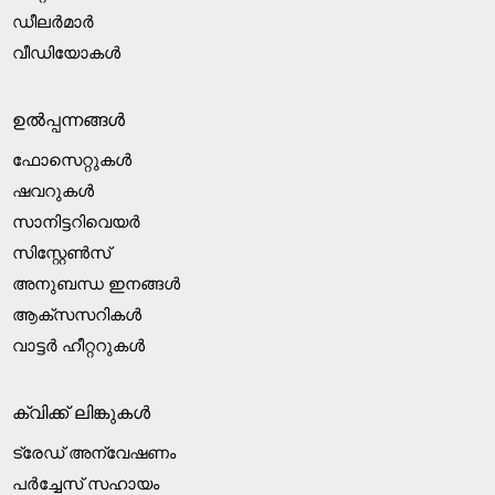
ഡീലർമാർ
വീഡിയോകൾ
ഉൽപ്പന്നങ്ങൾ
ഫോസെറ്റുകൾ
ഷവറുകൾ
സാനിട്ടറിവെയർ
സിസ്റ്റേൺസ്
അനുബന്ധ ഇനങ്ങൾ
ആക്‌സസറികൾ
വാട്ടർ ഹീറ്ററുകൾ
ക്വിക്ക് ലിങ്കുകൾ
ട്രേഡ് അന്വേഷണം
പർച്ചേസ് സഹായം