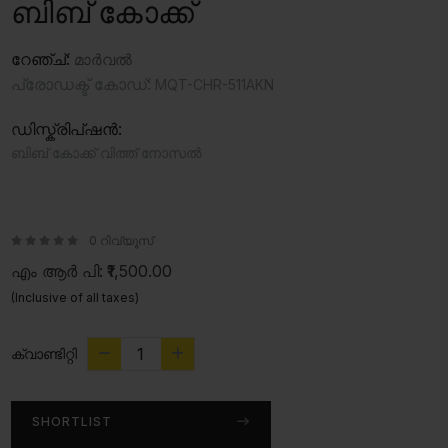
ബിബ് കോക്ക്
റേഞ്ച്:
മാർവൽ
പ്രോഡക്ട് കോഡ്:
MQT-CHR-511AKN
ഡിസ്ക്രിപ്ഷൻ:
ബിബ് കോക്ക് വിത്ത് നോസൽ
0 റിവ്യൂസ്
എം ആർ പി:
₹1,500.00
(Inclusive of all taxes)
ക്വാണ്ടിറ്റി
SHORTLIST