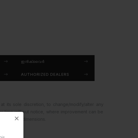
ഇൻക്വൈർ
AUTHORIZED DEALERS
at its sole discretion, to change/modify/alter any
any time without notice, where improvement can be
×
opment and dimensions.
his