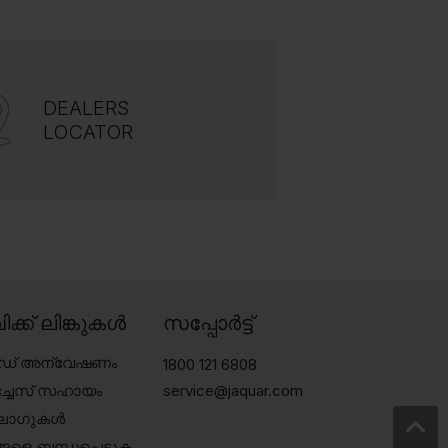
DEALERS
LOCATOR
ിക്ക് ലിങ്കുകൾ
സപ്പോർട്ട്
േഡ് അന്വേഷണം
1800 121 6808
്ചേസ് സഹായം
service@jaquar.com
ലോഗുകൾ
ങളെ ബന്ധപ്പെടുക