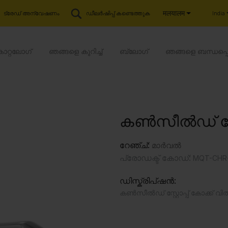
मलयालम
India
ട്രേഡ് അന്വേഷണം
ഡീലർഷിപ്പ് കണ്ടെത്തുക
കാറ്റലോഗ്
ഞങ്ങളെ കുറിച്ച്
ബ്ലോഗ്
ഞങ്ങളെ ബന്ധപ്പ
കൺസീൽഡ് സ്റ്റ
റേഞ്ച്:
മാർവൽ
പ്രോഡക്ട് കോഡ്:
MQT-CHR-
ഡിസ്ക്രിപ്ഷൻ:
കൺസീൽഡ് സ്റ്റോപ്പ് കോക്ക് 