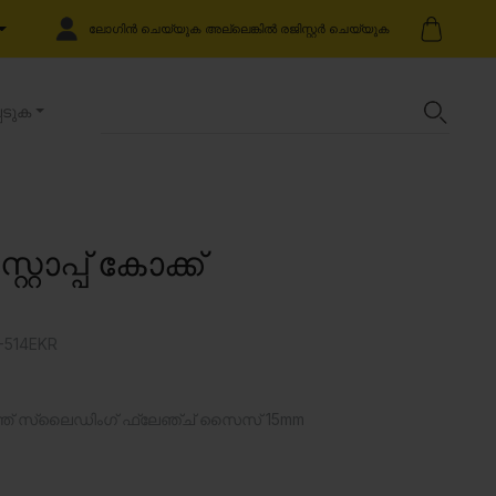
ലോഗിൻ ചെയ്യുക അല്ലെങ്കിൽ രജിസ്റ്റർ ചെയ്യുക
െടുക
ോപ്പ് കോക്ക്
514EKR
വിത്ത് സ്ലൈഡിംഗ് ഫ്ലേഞ്ച് സൈസ് 15mm