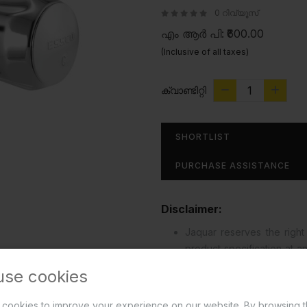
0 റിവ്യൂസ്
എം ആർ പി:
₹600.00
(Inclusive of all taxes)
ക്വാണ്ടിറ്റി
SHORTLIST
PURCHASE ASSISTANCE
Disclaimer:
Jaquar reserves the right 
product specification at 
effected in design, devel
use cookies
read more...
cookies to improve your experience on our website. By browsing t