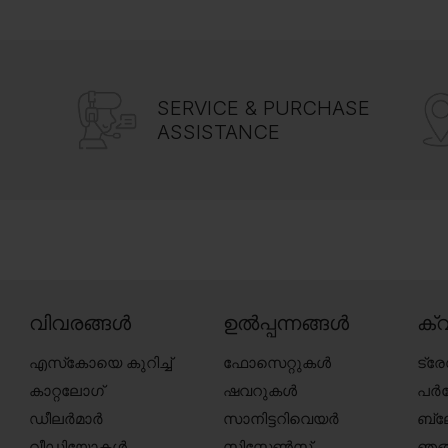
SERVICE & PURCHASE
ASSISTANCE
വിവരങ്ങൾ
ഉൽപ്പന്നങ്ങൾ
ക്വ
എസ്‍കോയെ കുറിച്ച്
ഫോസെറ്റുകൾ
ട്ര
കാറ്റലോഗ്
ഷവറുകൾ
പർച
ഡീലർമാർ
സാനിട്ടറിവെയർ
ബ്
വീഡിയോകൾ
സിസ്റ്റേൺസ്
ഞങ്