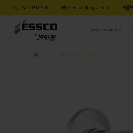
1800 121 6808
service@jaquar.com
ഉൽപ്പന്നങ്ങൾ
കൺസീൽഡ് സ്റ്റോപ്പ് കോക്ക്