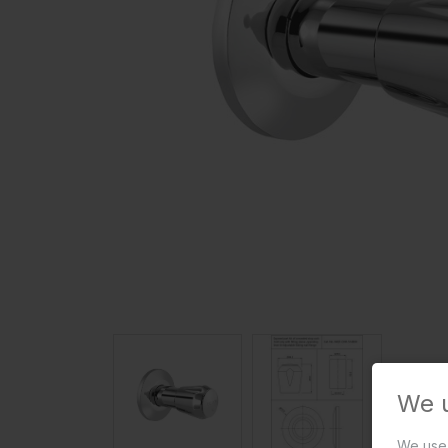
We 
We use 