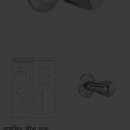
কনসিল্ড স্টপ কক