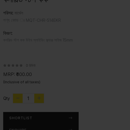
পরিসর:
মার্ভেল
পণ্য কোড ঃ
MQT-CHR-514EKR
বিবরণ:
কনসিল্ড স্টপ কক উইথ স্লাইডিং ফ্ল্যাঞ্জ সাইজ 15mm
0 রিভিউ
MRP:
₹600.00
(Inclusive of all taxes)
Qty
SHORTLIST