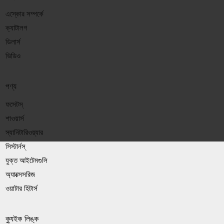
এস্কোর সম্পর্কে
ক্যাটালগ
ডিলার্স
ভিডিও
পণ্য
ফসেটস্
শাওয়ার্স
স্যানিটারিওয়্যার
সিস্টার্নস্
যুক্ত আইটেমগুলি
অ্যাক্সেসরিজ
ওয়াটার হিটার্স
ক্যুইক লিঙ্ক