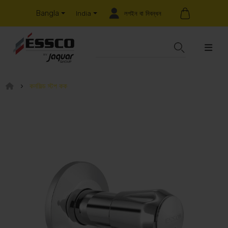
Bangla
লগইন বা নিবন্ধন
India
কনসিল্ড স্টপ কক